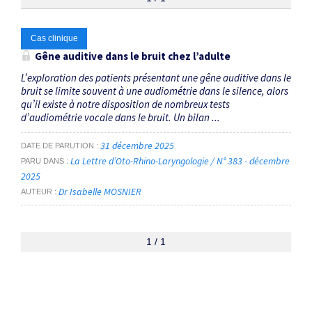
Thématiques
Cas clinique
Gêne auditive dans le bruit chez l’adulte
Audiométrie vocale dans le bruit
×
L’exploration des patients présentant une gêne auditive dans le
bruit se limite souvent à une audiométrie dans le silence, alors
qu’il existe à notre disposition de nombreux tests
Dates
d’audiométrie vocale dans le bruit. Un bilan ...
Du
31 décembre 2025
DATE DE PARUTION
au
La Lettre d’Oto-Rhino-Laryngologie / N° 383 - décembre
PARU DANS
2025
Dr Isabelle MOSNIER
AUTEUR
RECHERCHER
1 / 1