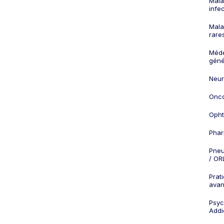
Mala
infe
Mala
rare
Méd
géné
Neur
Onco
Opht
Phar
Pneu
/ OR
Prat
ava
Psych
Addi