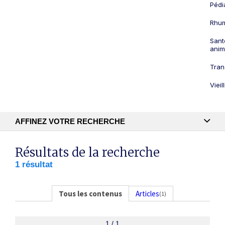
Pédi
Rhum
Sant
anim
Tran
Viei
AFFINEZ VOTRE RECHERCHE
Recherche textuelle
Résultats de la recherche
1 résultat
Publication
Tous les contenus
Articles
(1)
1 / 1