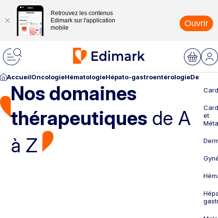
Retrouvez les contenus
Edimark sur l'application
Ouvrir
mobile
Accueil
Oncologie
Hématologie
Hépato-gastroentérologie
Dermato
Nos domaines
Card
Card
thérapeutiques
de A
et
Méta
à Z
Derm
Gyné
Héma
Hépa
gast