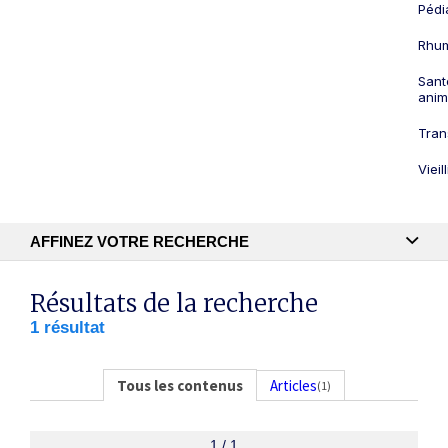
Pédi
Rhum
Sant
anim
Tran
Viei
AFFINEZ VOTRE RECHERCHE
Recherche textuelle
Résultats de la recherche
1 résultat
Publication
Tous les contenus
Articles
(1)
1 / 1