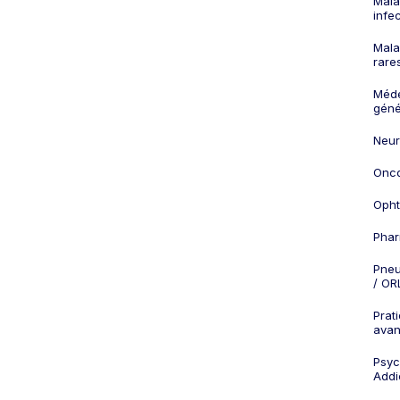
Mala
infe
Mala
rare
Méd
géné
Neur
Onco
Opht
Phar
Pneu
/ OR
Prat
ava
Psych
Addi