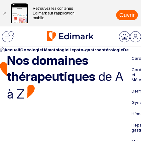
Retrouvez les contenus
Edimark sur l'application
Ouvrir
mobile
Accueil
Oncologie
Hématologie
Hépato-gastroentérologie
Dermato
Nos domaines
Card
Card
thérapeutiques
de A
et
Méta
à Z
Derm
Gyné
Héma
Hépa
gast