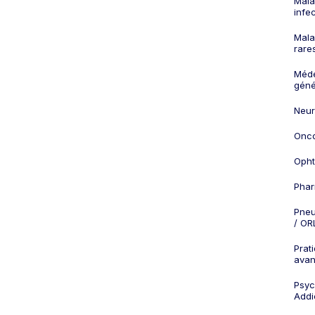
Mala
infe
Mala
rare
Méd
géné
Neur
Onco
Opht
Phar
Pneu
/ OR
Prat
ava
Psych
Addi