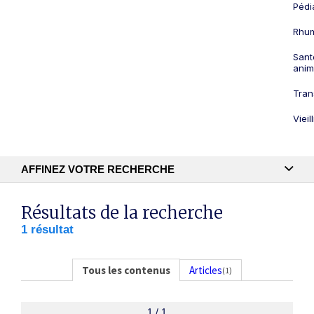
Pédi
Rhum
Sant
anim
Tran
Viei
AFFINEZ VOTRE RECHERCHE
Recherche textuelle
Résultats de la recherche
1 résultat
Publication
Tous les contenus
Articles
(1)
1 / 1