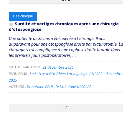
Thématiques
Cas clinique
Surdité et vertiges chroniques après une chirurgie
d’otospongiose
Explorations audiovestibulaires
×
Une patiente de 35 ans a été opérée à l’étranger 9 ans
auparavant pour une otospongiose droite par platinotomie. La
Dates
chirurgie s’est compliquée d’une cophose droite brutale dans
les premiers jours postopératoires, ...
Du
au
31 décembre 2025
DATE DE PARUTION
La Lettre d’Oto-Rhino-Laryngologie / N° 383 - décembre
PARU DANS
2025
Dr Antoine PAUL
Dr Valentine NICOLAS
RECHERCHER
AUTEURS
1 / 1