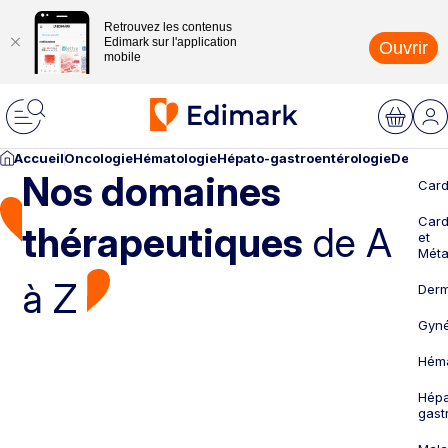
Retrouvez les contenus
Edimark sur l'application
Ouvrir
mobile
Accueil
Oncologie
Hématologie
Hépato-gastroentérologie
Dermato
Nos domaines
Card
Card
thérapeutiques
de A
et
Méta
à Z
Derm
Gyné
Héma
Hépa
gast