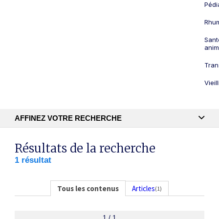
Pédi
Rhum
Sant
anim
Tran
Viei
AFFINEZ VOTRE RECHERCHE
Recherche textuelle
Résultats de la recherche
1 résultat
Publication
Tous les contenus
Articles
(1)
1 / 1