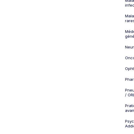
Mala
infe
Mala
rare
Méd
géné
Neur
Onco
Opht
Phar
Pneu
/ OR
Prat
ava
Psych
Addi