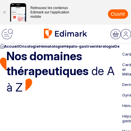
Retrouvez les contenus
Edimark sur l'application
Ouvrir
mobile
Accueil
Oncologie
Hématologie
Hépato-gastroentérologie
Dermato
Nos domaines
Card
Card
thérapeutiques
de A
et
Méta
à Z
Derm
Gyné
Héma
Hépa
gast