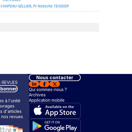
a CHAPEAU-SELLIER
Pr Natacha TEISSIER
Nous contacter
 REVUES
abonner
Qui sommes-nous ?
Archives
Application mobile
s à l'unité
vrages
ts d'articles
 nos revues