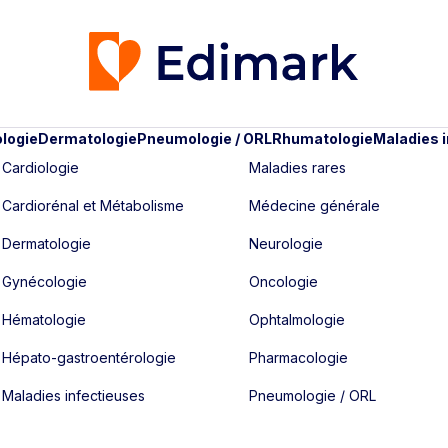
logie
Dermatologie
Pneumologie / ORL
Rhumatologie
Maladies 
Cardiologie
Maladies rares
Cardiorénal et Métabolisme
Médecine générale
Dermatologie
Neurologie
Gynécologie
Oncologie
Hématologie
Ophtalmologie
Hépato-gastroentérologie
Pharmacologie
Maladies infectieuses
Pneumologie / ORL