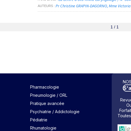
Pr Christine GRAPIN-DAGORNO
Mme Victori
AUTEURS
1 / 1
NOS
Pharmacologie
S'
Pneumologie / ORL
Revue
Pratique avancée
Ou
Forfai
Psychiatrie / Addictologie
Toutes
Pédiatrie
Rhumatologie