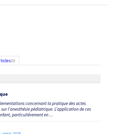
rticles
(1)
ique
glementations concernant la pratique des actes
sur l’anesthésie pédiatrique. L’application de ces
enfant, particulièrement en ...
4 - mars 2026