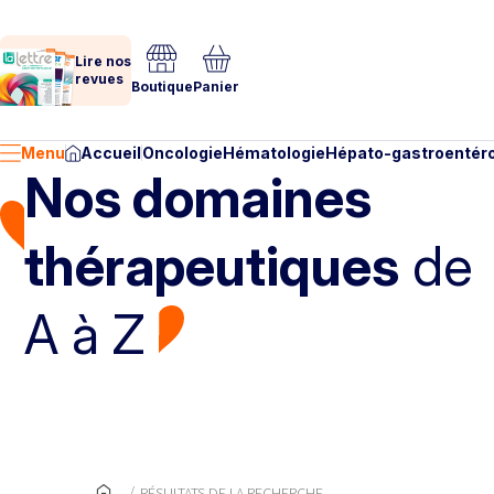
Lire nos
revues
Boutique
Panier
Menu
Accueil
Oncologie
Hématologie
Hépato-gastroentéro
Nos domaines
thérapeutiques
de
A à Z
RÉSULTATS DE LA RECHERCHE