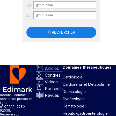
Du
au
RECHERCHER
Domaines thérapeutiques
Articles
Congrès
Cardiologie
Vidéos
Cardiorénal et Métabolisme
Podcasts
Dermatologie
Revues
Reconnu comme
Gynécologie
service de presse en
ligne.
Hématologie
n° CPPAP 1028 X
92038.
Hépato-gastroentérologie
Réservé aux