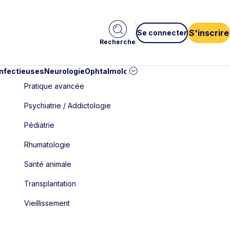
S'inscrire
Se connecter
Recherche
infectieuses
Neurologie
Ophtalmologie
Pédiatrie
Cardiologie
Car
Pratique avancée
Psychiatrie / Addictologie
Pédiatrie
Rhumatologie
Santé animale
Transplantation
Vieillissement