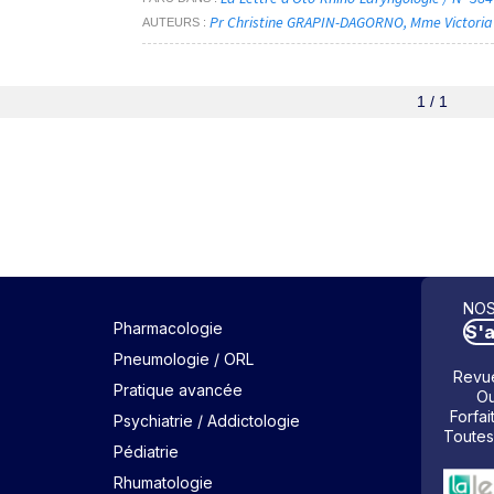
Pr Christine GRAPIN-DAGORNO
Mme Victori
AUTEURS
1 / 1
NOS
Pharmacologie
S'
Pneumologie / ORL
Revue
Pratique avancée
Ou
Forfai
Psychiatrie / Addictologie
Toutes
Pédiatrie
Rhumatologie