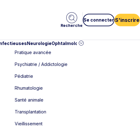
S'inscrire
Se connecter
Recherche
infectieuses
Neurologie
Ophtalmologie
Pédiatrie
Cardiologie
Car
Pratique avancée
Psychiatrie / Addictologie
Pédiatrie
Rhumatologie
Santé animale
Transplantation
Vieillissement