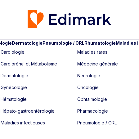
logie
Dermatologie
Pneumologie / ORL
Rhumatologie
Maladies 
Cardiologie
Maladies rares
Cardiorénal et Métabolisme
Médecine générale
Dermatologie
Neurologie
Gynécologie
Oncologie
Hématologie
Ophtalmologie
Hépato-gastroentérologie
Pharmacologie
Maladies infectieuses
Pneumologie / ORL