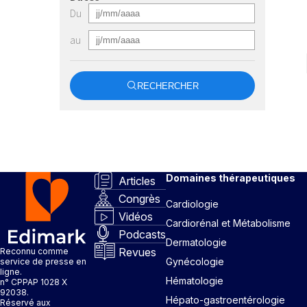
Du
au
RECHERCHER
Domaines thérapeutiques
Articles
Congrès
Cardiologie
Vidéos
Cardiorénal et Métabolisme
Podcasts
Dermatologie
Revues
Reconnu comme
Gynécologie
service de presse en
ligne.
Hématologie
n° CPPAP 1028 X
92038.
Hépato-gastroentérologie
Réservé aux