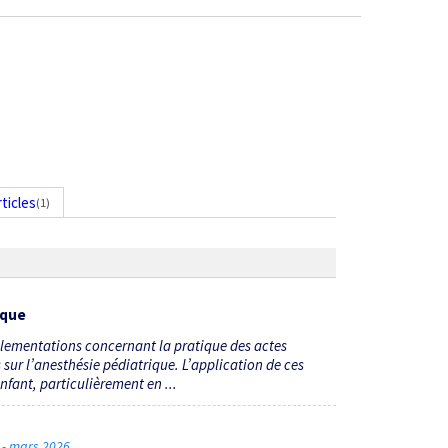
rticles
(1)
ique
glementations concernant la pratique des actes
sur l’anesthésie pédiatrique. L’application de ces
enfant, particulièrement en ...
4 - mars 2026