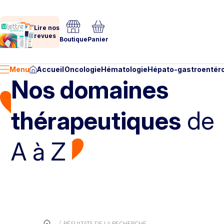
Lire nos
revues
Boutique
Panier
Menu
Accueil
Oncologie
Hématologie
Hépato-gastroentéro
Nos domaines
thérapeutiques
de
A à Z
RÉSULTATS DE LA RECHERCHE