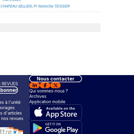
a CHAPEAU-SELLIER
Pr Natacha TEISSIER
Nous contacter
 REVUES
abonner
Qui sommes-nous ?
Archives
Application mobile
s à l'unité
vrages
ts d'articles
 nos revues