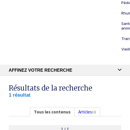
Pédi
Rhum
Sant
anim
Tran
Viei
AFFINEZ VOTRE RECHERCHE
Recherche textuelle
Résultats de la recherche
1 résultat
Publication
Tous les contenus
Articles
(1)
1 / 1