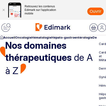
Retrouvez les contenus
Edimark sur l'application
Ouvrir
mobile
Accueil
Oncologie
Hématologie
Hépato-gastroentérologie
Dermato
Nos domaines
Card
Card
thérapeutiques
de A
et
Méta
à Z
Derm
Gyné
Héma
Hépa
gast