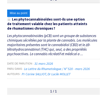
Thématiques
Mise au point
Les phytocannabinoïdes sont‑ils une option
de traitement valable chez les patients atteints
Phytocannabinoïdes
×
de rhumatismes chroniques ?
Les phytocannabinoïdes (pCB) sont un groupe de substances
Dates
chimiques sécrétées par la plante de cannabis. Les molécules
majoritaires présentes sont le cannabidiol (CBD) et le Δ9-
Du
tétrahydrocannabinol (THC) qui, seul, a des propriétés
psychoactives. Le cannabis récréatif et médical a ...
au
31 mars 2026
DATE DE PARUTION
La Lettre du Rhumatologue / N° 520 - mars 2026
PARU DANS
RECHERCHER
Pr Carine SALLIOT
Dr Lucile MOLLET
AUTEURS
1 / 1