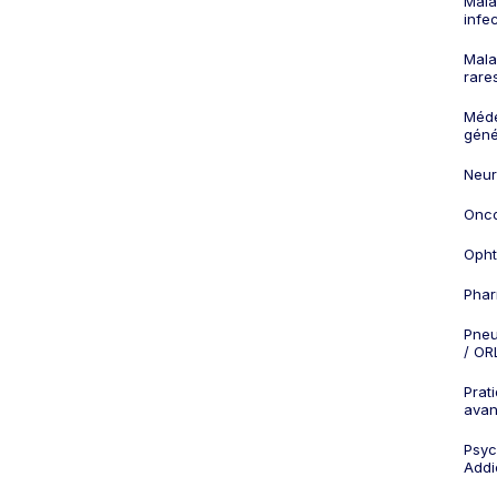
Mala
infe
Mala
rare
Méd
géné
Neur
Onco
Opht
Phar
Pneu
/ OR
Prat
ava
Psych
Addi