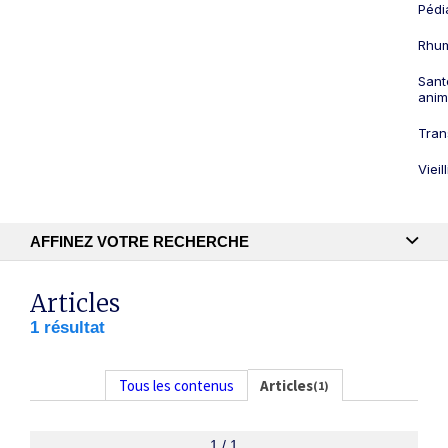
Pédi
Rhum
Sant
anim
Tran
Viei
AFFINEZ VOTRE RECHERCHE
Recherche textuelle
Articles
1 résultat
Publication
Tous les contenus
Articles
(1)
1 / 1