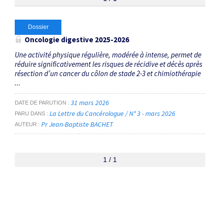
Thématiques
Dossier
Oncologie digestive 2025-2026
Cancer du pancréas localement avancé
×
Une activité physique régulière, modérée à intense, permet de
réduire significativement les risques de récidive et décès après
résection d’un cancer du côlon de stade 2-3 et chimiothérapie
Dates
...
Du
31 mars 2026
DATE DE PARUTION
au
La Lettre du Cancérologue / N° 3 - mars 2026
PARU DANS
Pr Jean-Baptiste BACHET
AUTEUR
RECHERCHER
1 / 1