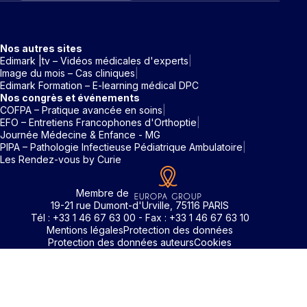
Nos autres sites
Edimark |tv – Vidéos médicales d'experts
Image du mois – Cas cliniques
Edimark Formation – E-learning médical DPC
Nos congrès et événements
COFPA – Pratique avancée en soins
EFO – Entretiens Francophones d'Orthoptie
Journée Médecine & Enfance - MG
PIPA – Pathologie Infectieuse Pédiatrique Ambulatoire
Les Rendez-vous by Curie
Membre de
19-21 rue Dumont-d'Urville, 75116 PARIS
Tél : +33 1 46 67 63 00 - Fax : +33 1 46 67 63 10
Mentions légales
Protection des données
Protection des données auteurs
Cookies
Rechercher un mot clé
Identifiant / Mot de passe oubli
Pour accéder aux contenus publiés sur Edimark.fr vous dev