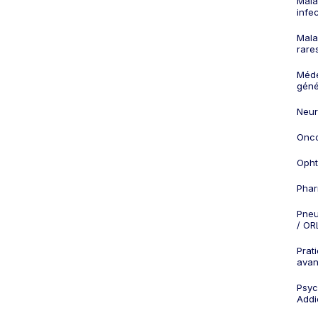
Mala
infe
Mala
rare
Méd
géné
Neur
Onco
Opht
Phar
Pneu
/ OR
Prat
ava
Psych
Addi