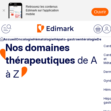
Retrouvez les contenus
Edimark sur l'application
Ouvrir
mobile
Accueil
Oncologie
Hématologie
Hépato-gastroentérologie
Dermato
Nos domaines
Card
Card
thérapeutiques
de A
et
Méta
à Z
Derm
Gyné
Héma
Hépa
gast