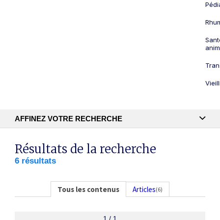
Pédi
Rhum
Sant
anim
Tran
Viei
AFFINEZ VOTRE RECHERCHE
Recherche textuelle
Résultats de la recherche
6 résultats
Publication
Tous les contenus
Articles
(6)
1 / 1