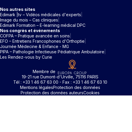
Nos autres sites
Edimark |tv – Vidéos médicales d'experts
Image du mois – Cas cliniques
Edimark Formation – E-learning médical DPC
Nos congrès et événements
COFPA – Pratique avancée en soins
EFO – Entretiens Francophones d'Orthoptie
Journée Médecine & Enfance - MG
PIPA – Pathologie Infectieuse Pédiatrique Ambulatoire
Les Rendez-vous by Curie
Membre de
19-21 rue Dumont-d'Urville, 75116 PARIS
Tél : +33 1 46 67 63 00 - Fax : +33 1 46 67 63 10
Mentions légales
Protection des données
Protection des données auteurs
Cookies
Rechercher un mot clé
Identifiant / Mot de passe oubli
Pour accéder aux contenus publiés sur Edimark.fr vous dev
posséder un compte et vous identifier au moyen d’un email e
Déjà inscrit(e)
Déjà inscrit(e)
Pas encore inscrit(e) ?
Pas encore inscrit(e) ?
Vous avez oublié votre mot de passe ?
d’un mot de passe. L’email est celui que vous avez renseigné
Merci de saisir votre e-mail. Vous recevrez un message
lors de votre inscription ou de votre abonnement à l’une de 
Connectez-vous à votre compte
Connectez-vous à votre compte