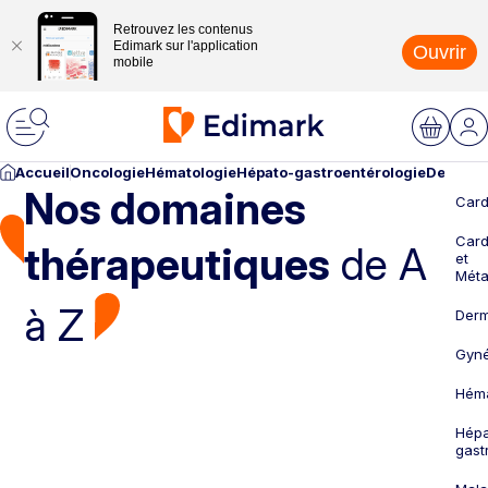
Retrouvez les contenus
Edimark sur l'application
Ouvrir
mobile
Accueil
Oncologie
Hématologie
Hépato-gastroentérologie
Dermato
Nos domaines
Card
Card
thérapeutiques
de A
et
Méta
à Z
Derm
Gyné
Héma
Hépa
gast