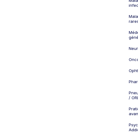
Mala
infe
Mala
rare
Méd
géné
Neur
Onco
Opht
Phar
Pneu
/ OR
Prat
ava
Psych
Addi