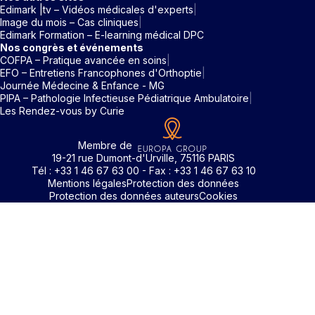
Edimark |tv – Vidéos médicales d'experts
Image du mois – Cas cliniques
Edimark Formation – E-learning médical DPC
Nos congrès et événements
COFPA – Pratique avancée en soins
EFO – Entretiens Francophones d'Orthoptie
Journée Médecine & Enfance - MG
PIPA – Pathologie Infectieuse Pédiatrique Ambulatoire
Les Rendez-vous by Curie
Membre de
19-21 rue Dumont-d'Urville, 75116 PARIS
Tél : +33 1 46 67 63 00 - Fax : +33 1 46 67 63 10
Mentions légales
Protection des données
Protection des données auteurs
Cookies
Rechercher un mot clé
Identifiant / Mot de passe oubli
Pour accéder aux contenus publiés sur Edimark.fr vous dev
posséder un compte et vous identifier au moyen d’un email e
Déjà inscrit(e)
Déjà inscrit(e)
Pas encore inscrit(e) ?
Pas encore inscrit(e) ?
Vous avez oublié votre mot de passe ?
d’un mot de passe. L’email est celui que vous avez renseigné
Merci de saisir votre e-mail. Vous recevrez un message
lors de votre inscription ou de votre abonnement à l’une de 
Connectez-vous à votre compte
Connectez-vous à votre compte
pour réinitialiser votre mot de passe.
publications. Si toutefois vous ne vous souvenez plus de vos
identifiants, veuillez nous contacter en cliquant
ici
.