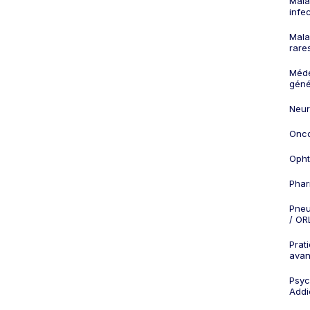
Mala
infe
Mala
rare
Méd
géné
Neur
Onco
Opht
Phar
Pneu
/ OR
Prat
ava
Psych
Addi