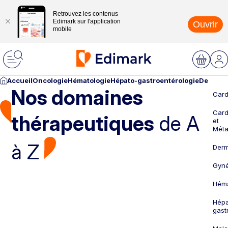
Retrouvez les contenus
Edimark sur l'application
Ouvrir
mobile
Accueil
Oncologie
Hématologie
Hépato-gastroentérologie
Dermato
Nos domaines
Card
Card
thérapeutiques
de A
et
Méta
à Z
Derm
Gyné
Héma
Hépa
gast