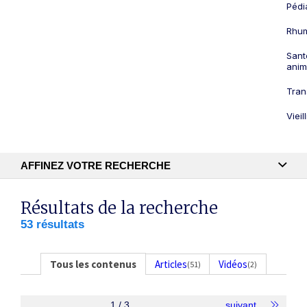
Pédi
Rhum
Sant
anim
Tran
Viei
AFFINEZ VOTRE RECHERCHE
Recherche textuelle
Résultats de la recherche
53 résultats
Publication
Tous les contenus
Articles
Vidéos
(51)
(2)
1 / 3
suivant