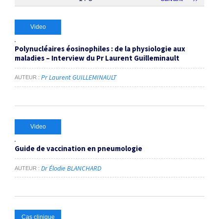
Thématiques
Video
Polynucléaires éosinophiles : de la physiologie aux
pneumologie
×
maladies – Interview du Pr Laurent Guilleminault
Pr Laurent GUILLEMINAULT
AUTEUR
Dates
Du
au
Video
RECHERCHER
Guide de vaccination en pneumologie
Dr Élodie BLANCHARD
AUTEUR
Cas clinique