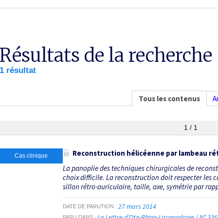
Résultats de la recherche
1 résultat
Tous les contenus
A
1 / 1
Reconstruction hélicéenne par lambeau rét
Cas clinique
La panoplie des techniques chirurgicales de reconst
choix difficile. La reconstruction doit respecter les c
sillon rétro-auriculaire, taille, axe, symétrie par rapp
27 mars 2014
DATE DE PARUTION
La Lettre d’Oto-Rhino-Laryngologie / N° 33
PARU DANS