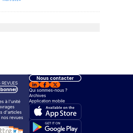
Nous contacter
 REVUES
abonner
Qui sommes-nous ?
Archives
Application mobile
s à l'unité
vrages
ts d'articles
 nos revues