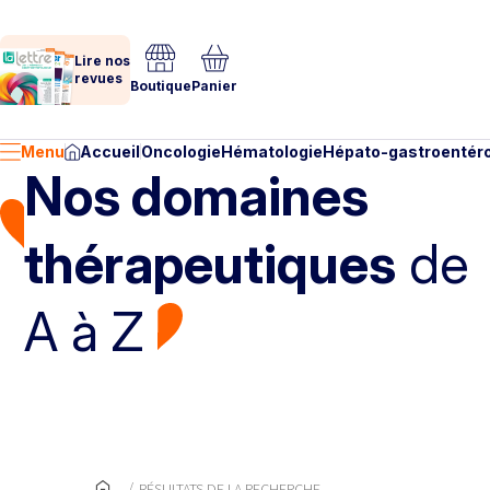
Lire nos
revues
Boutique
Panier
Menu
Accueil
Oncologie
Hématologie
Hépato-gastroentéro
Nos domaines
thérapeutiques
de
A à Z
RÉSULTATS DE LA RECHERCHE