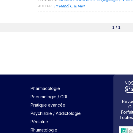
Pr Mehdi CHIHANI
AUTEUR
1 / 1
NOS
Pharmacologie
S'
Pneumologie / ORL
Revue
Pratique avancée
Ou
Forfai
Psychiatrie / Addictologie
Toutes
Pédiatrie
Rhumatologie