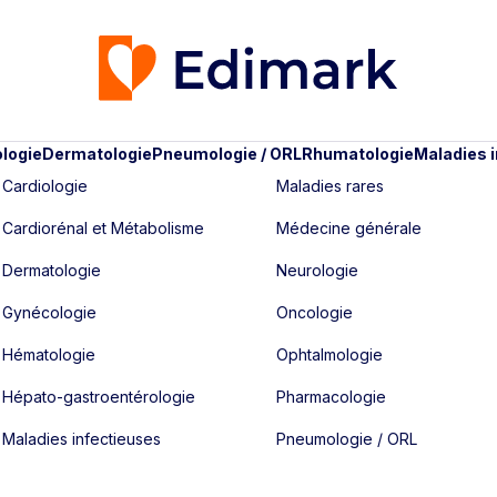
logie
Dermatologie
Pneumologie / ORL
Rhumatologie
Maladies 
Cardiologie
Maladies rares
Cardiorénal et Métabolisme
Médecine générale
Dermatologie
Neurologie
Gynécologie
Oncologie
Hématologie
Ophtalmologie
Hépato-gastroentérologie
Pharmacologie
Maladies infectieuses
Pneumologie / ORL