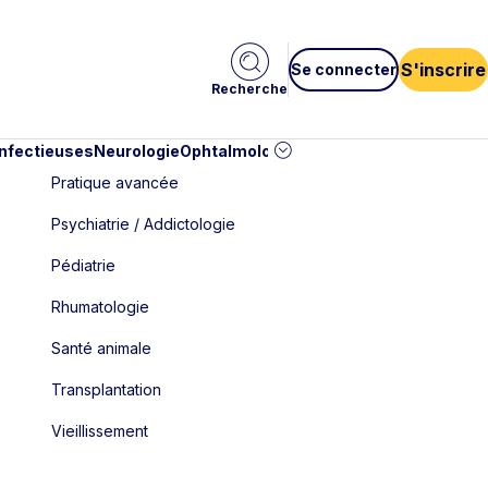
S'inscrire
Se connecter
Recherche
infectieuses
Neurologie
Ophtalmologie
Pédiatrie
Cardiologie
Car
Pratique avancée
Psychiatrie / Addictologie
Pédiatrie
Rhumatologie
Santé animale
Transplantation
Vieillissement