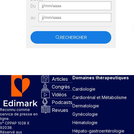
Du
au
RECHERCHER
Domaines thérapeutiques
Articles
Congrès
Cardiologie
Vidéos
Cardiorénal et Métabolisme
Podcasts
Dermatologie
Revues
Reconnu comme
Gynécologie
service de presse en
ligne.
Hématologie
n° CPPAP 1028 X
92038.
Hépato-gastroentérologie
Réservé aux