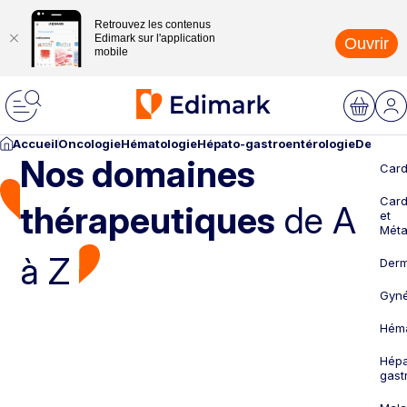
Retrouvez les contenus
Edimark sur l'application
Ouvrir
mobile
Accueil
Oncologie
Hématologie
Hépato-gastroentérologie
Dermato
Nos domaines
Card
Card
thérapeutiques
de A
et
Méta
à Z
Derm
Gyné
Héma
Hépa
gast