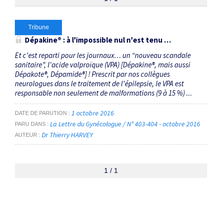
Thématiques
Tribune
Dépakine® : à l'impossible nul n'est tenu …
dépakine
×
Et c'est reparti pour les journaux… un “nouveau scandale
sanitaire”, l'acide valproïque (VPA) [Dépakine®, mais aussi
Dépakote®, Dépamide®] ! Prescrit par nos collègues
Dates
neurologues dans le traitement de l'épilepsie, le VPA est
responsable non seulement de malformations (9 à 15 %) ...
Du
au
1 octobre 2016
DATE DE PARUTION
La Lettre du Gynécologue / N° 403-404 - octobre 2016
PARU DANS
Dr Thierry HARVEY
AUTEUR
RECHERCHER
1 / 1