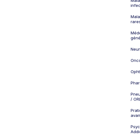
Mala
infe
Mala
rare
Méd
géné
Neur
Onco
Opht
Phar
Pneu
/ OR
Prat
ava
Psych
Addi