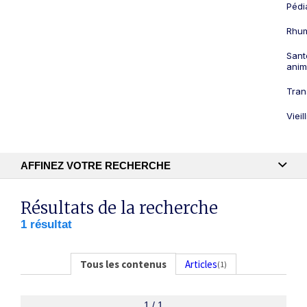
Pédi
Rhum
Sant
anim
Tran
Viei
AFFINEZ VOTRE RECHERCHE
Recherche textuelle
Résultats de la recherche
1 résultat
Publication
Tous les contenus
Articles
(1)
1 / 1