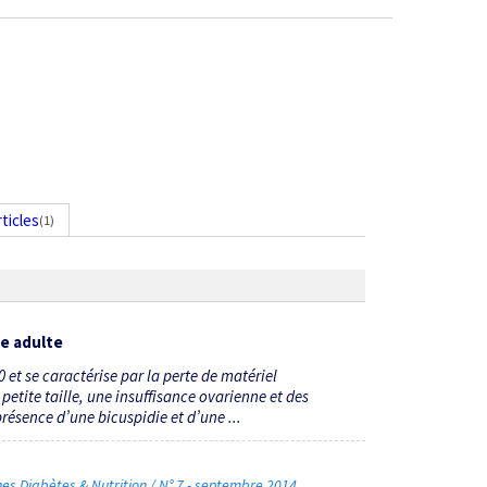
rticles
(1)
ge adulte
 et se caractérise par la perte de matériel
etite taille, une insuffisance ovarienne et des
ésence d’une bicuspidie et d’une ...
 Diabètes & Nutrition / N° 7 - septembre 2014