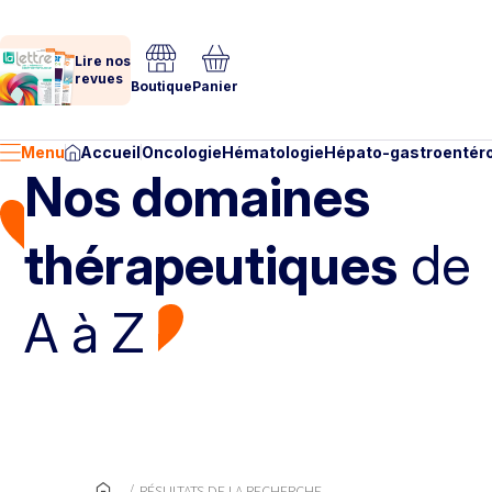
Lire nos
revues
Boutique
Panier
Menu
Accueil
Oncologie
Hématologie
Hépato-gastroentéro
Nos domaines
thérapeutiques
de
A à Z
RÉSULTATS DE LA RECHERCHE