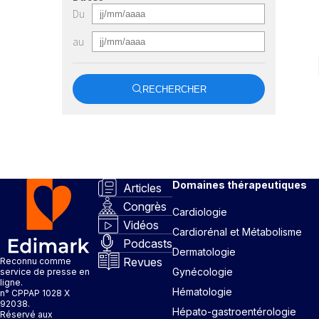
Du
au
RECHERCHER
Domaines thérapeutiques
Articles
Congrès
Cardiologie
Vidéos
Cardiorénal et Métabolisme
Podcasts
Dermatologie
Revues
Reconnu comme
Gynécologie
service de presse en
ligne.
Hématologie
n° CPPAP 1028 X
92038.
Hépato-gastroentérologie
Réservé aux