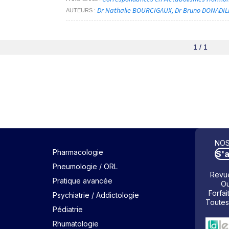
Dr Nathalie BOURCIGAUX
Dr Bruno DONADIL
AUTEURS
1 / 1
NOS
Pharmacologie
S'
Pneumologie / ORL
Revue
Pratique avancée
Ou
Forfai
Psychiatrie / Addictologie
Toutes
Pédiatrie
Rhumatologie