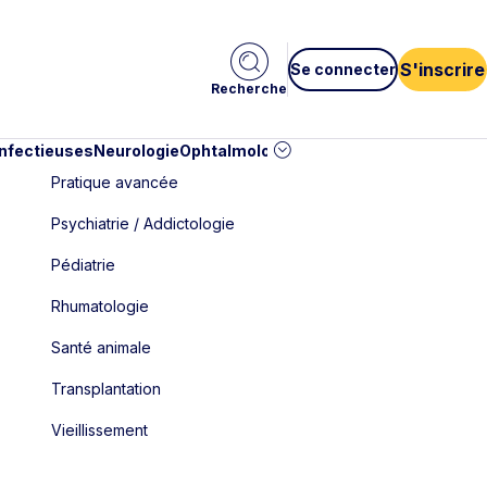
S'inscrire
Se connecter
Recherche
infectieuses
Neurologie
Ophtalmologie
Pédiatrie
Cardiologie
Car
Pratique avancée
Psychiatrie / Addictologie
Pédiatrie
Rhumatologie
Santé animale
Transplantation
Vieillissement