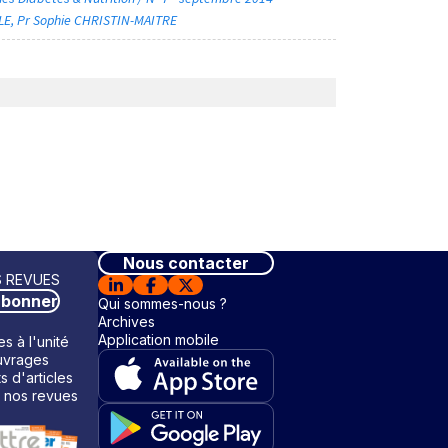
LE
Pr Sophie CHRISTIN-MAITRE
Nous contacter
 REVUES
abonner
Qui sommes-nous ?
Archives
Application mobile
s à l'unité
vrages
ts d'articles
 nos revues