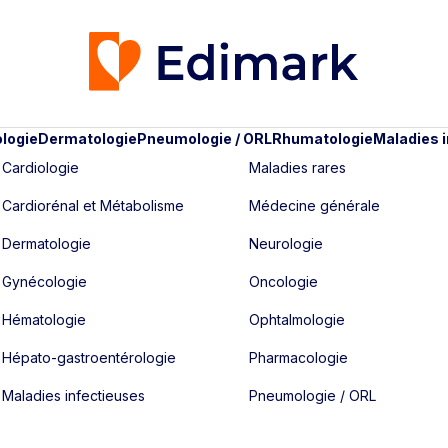
logie
Dermatologie
Pneumologie / ORL
Rhumatologie
Maladies 
Cardiologie
Maladies rares
Cardiorénal et Métabolisme
Médecine générale
Dermatologie
Neurologie
Gynécologie
Oncologie
Hématologie
Ophtalmologie
Hépato-gastroentérologie
Pharmacologie
Maladies infectieuses
Pneumologie / ORL