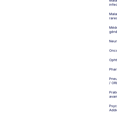
Mala
infe
Mala
rare
Méd
géné
Neur
Onco
Opht
Phar
Pneu
/ OR
Prat
ava
Psych
Addi