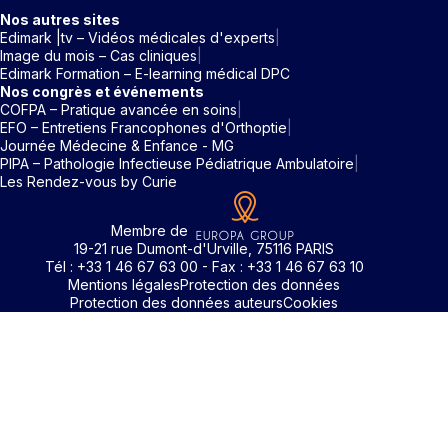
Nos autres sites
Edimark |tv – Vidéos médicales d'experts
Image du mois – Cas cliniques
Edimark Formation – E-learning médical DPC
Nos congrès et événements
COFPA – Pratique avancée en soins
EFO – Entretiens Francophones d'Orthoptie
Journée Médecine & Enfance - MG
PIPA – Pathologie Infectieuse Pédiatrique Ambulatoire
Les Rendez-vous by Curie
Membre de
19-21 rue Dumont-d'Urville, 75116 PARIS
Tél : +33 1 46 67 63 00 - Fax : +33 1 46 67 63 10
Mentions légales
Protection des données
Protection des données auteurs
Cookies
Rechercher un mot clé
Identifiant / Mot de passe oubli
Pour accéder aux contenus publiés sur Edimark.fr vous dev
posséder un compte et vous identifier au moyen d’un email e
Déjà inscrit(e)
Déjà inscrit(e)
Pas encore inscrit(e) ?
Pas encore inscrit(e) ?
Vous avez oublié votre mot de passe ?
d’un mot de passe. L’email est celui que vous avez renseigné
Merci de saisir votre e-mail. Vous recevrez un message
lors de votre inscription ou de votre abonnement à l’une de 
Connectez-vous à votre compte
Connectez-vous à votre compte
pour réinitialiser votre mot de passe.