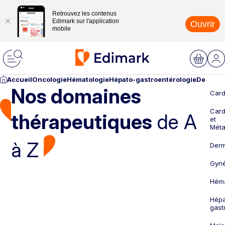
Retrouvez les contenus
Edimark sur l'application
Ouvrir
mobile
Accueil
Oncologie
Hématologie
Hépato-gastroentérologie
Dermato
Nos domaines
Card
Card
thérapeutiques
de A
et
Méta
à Z
Derm
Gyné
Héma
Hépa
gast