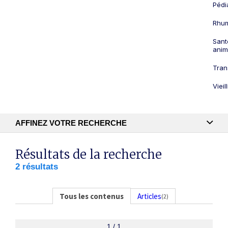
Pédi
Rhum
Sant
anim
Tran
Viei
AFFINEZ VOTRE RECHERCHE
Recherche textuelle
Résultats de la recherche
2 résultats
Publication
Tous les contenus
Articles
(2)
1 / 1