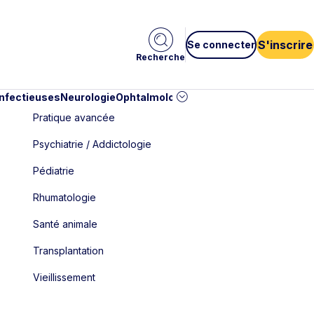
S'inscrire
Se connecter
Recherche
infectieuses
Neurologie
Ophtalmologie
Pédiatrie
Cardiologie
Car
Pratique avancée
Psychiatrie / Addictologie
Pédiatrie
Rhumatologie
Santé animale
Transplantation
Vieillissement