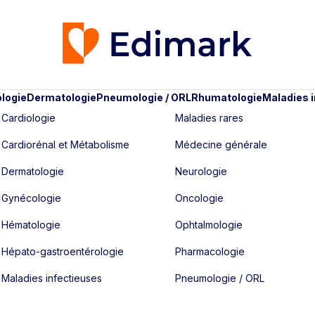
logie
Dermatologie
Pneumologie / ORL
Rhumatologie
Maladies 
Cardiologie
Maladies rares
Cardiorénal et Métabolisme
Médecine générale
Dermatologie
Neurologie
Gynécologie
Oncologie
Hématologie
Ophtalmologie
Hépato-gastroentérologie
Pharmacologie
Maladies infectieuses
Pneumologie / ORL