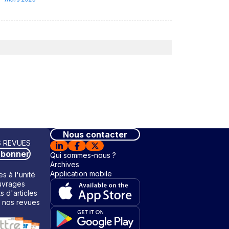
Nous contacter
 REVUES
abonner
Qui sommes-nous ?
Archives
Application mobile
s à l'unité
vrages
ts d'articles
 nos revues