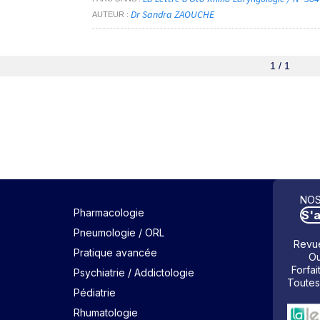
Dr Sandra ZAOUCHE
AUTEUR
1 / 1
NOS
Pharmacologie
S'
Pneumologie / ORL
Revue
Pratique avancée
Ou
Forfai
Psychiatrie / Addictologie
Toutes
Pédiatrie
Rhumatologie