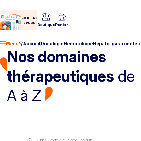
Lire nos
revues
Boutique
Panier
Menu
Accueil
Oncologie
Hématologie
Hépato-gastroentéro
Nos domaines
thérapeutiques
de
A à Z
RÉSULTATS DE LA RECHERCHE