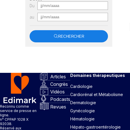
Du
au
RECHERCHER
Domaines thérapeutiques
Articles
Congrès
Cardiologie
Vidéos
Cardiorénal et Métabolisme
Podcasts
Dermatologie
Revues
Reconnu comme
Gynécologie
service de presse en
ligne.
Hématologie
n° CPPAP 1028 X
92038.
Hépato-gastroentérologie
Réservé aux