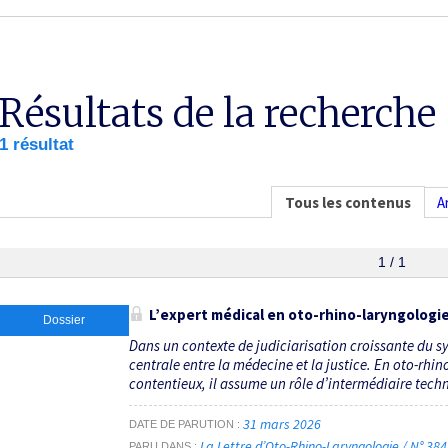
Résultats de la recherche
1 résultat
Tous les contenus
A
1 / 1
L’expert médical en oto-rhino-laryngologie 
Dossier
Dans un contexte de judiciarisation croissante du s
centrale entre la médecine et la justice. En oto-rhin
contentieux, il assume un rôle d’intermédiaire techni
31 mars 2026
DATE DE PARUTION
La Lettre d’Oto-Rhino-Laryngologie / N° 38
PARU DANS