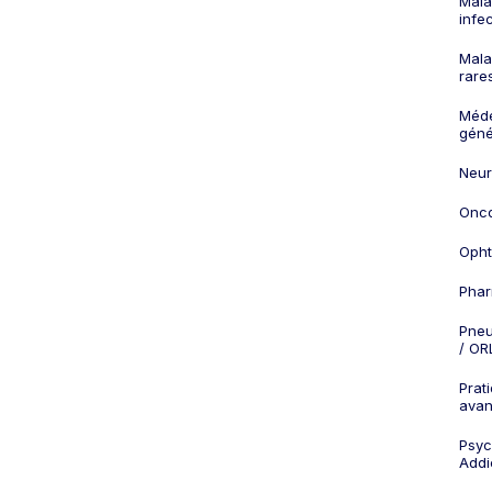
Mala
infe
Mala
rare
Méd
géné
Neur
Onco
Opht
Phar
Pneu
/ OR
Prat
ava
Psych
Addi