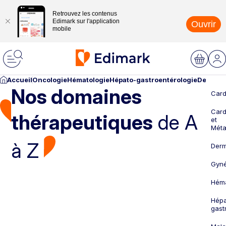
Retrouvez les contenus
Edimark sur l'application
Ouvrir
mobile
Accueil
Oncologie
Hématologie
Hépato-gastroentérologie
Dermato
Nos domaines
Card
Card
thérapeutiques
de A
et
Méta
à Z
Derm
Gyné
Héma
Hépa
gast