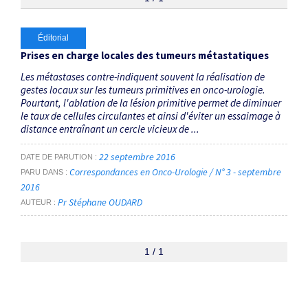
Thématiques
Éditorial
Prises en charge locales des tumeurs métastatiques
tumeurs métastatiques
×
Les métastases contre-indiquent souvent la réalisation de
gestes locaux sur les tumeurs primitives en onco-urologie.
Pourtant, l'ablation de la lésion primitive permet de diminuer
Dates
le taux de cellules circulantes et ainsi d'éviter un essaimage à
distance entraînant un cercle vicieux de ...
Du
au
22 septembre 2016
DATE DE PARUTION
Correspondances en Onco-Urologie / N° 3 - septembre
PARU DANS
2016
Pr Stéphane OUDARD
RECHERCHER
AUTEUR
1 / 1