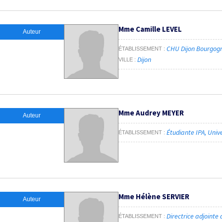
Mme Camille LEVEL
Auteur
CHU Dijon Bourgog
ÉTABLISSEMENT
Dijon
VILLE
Mme Audrey MEYER
Auteur
Étudiante IPA, Univ
ÉTABLISSEMENT
Mme Hélène SERVIER
Auteur
Directrice adjointe
ÉTABLISSEMENT