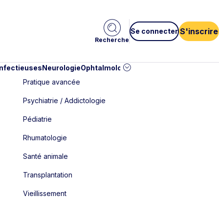
S'inscrire
Se connecter
Recherche
infectieuses
Neurologie
Ophtalmologie
Pédiatrie
Cardiologie
Car
Pratique avancée
Psychiatrie / Addictologie
Pédiatrie
Rhumatologie
Santé animale
Transplantation
Vieillissement