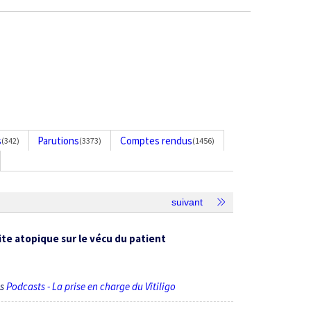
s
Parutions
Comptes rendus
(342)
(3373)
(1456)
suivant
ite atopique sur le vécu du patient
ès
Podcasts - La prise en charge du Vitiligo