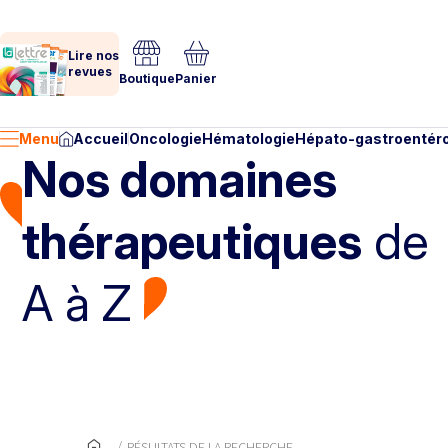
Lire nos
revues
Boutique
Panier
Menu
Accueil
Oncologie
Hématologie
Hépato-gastroentéro
Nos domaines
thérapeutiques
de
A à Z
RÉSULTATS DE LA RECHERCHE