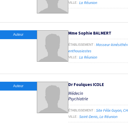
La Réunion
VILLE
Mme Sophie BALMERT
Auteur
Masseur-kinésithér
ÉTABLISSEMENT
enthousiastes
La Réunion
VILLE
Dr Foulques ICOLE
Auteur
Médecin
Psychiatrie
Site Félix Guyon, C
ÉTABLISSEMENT
Saint-Denis, La Réunion
VILLE