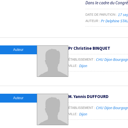
Dans le cadre du Congr
17 se
DATE DE PARUTION
Pr Delphine ST
AUTEUR
Pr Christine BINQUET
Auteur
CHU Dijon Bourgog
ÉTABLISSEMENT
Dijon
VILLE
M. Yannis DUFFOURD
Auteur
CHU Dijon Bourgog
ÉTABLISSEMENT
Dijon
VILLE