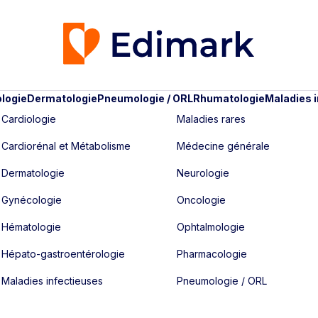
logie
Dermatologie
Pneumologie / ORL
Rhumatologie
Maladies 
Cardiologie
Maladies rares
Cardiorénal et Métabolisme
Médecine générale
Dermatologie
Neurologie
Gynécologie
Oncologie
Hématologie
Ophtalmologie
Hépato-gastroentérologie
Pharmacologie
Maladies infectieuses
Pneumologie / ORL