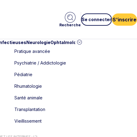
S'inscrire
Se connecter
Recherche
infectieuses
Neurologie
Ophtalmologie
Pédiatrie
Cardiologie
Car
Pratique avancée
Psychiatrie / Addictologie
Pédiatrie
Rhumatologie
Santé animale
Transplantation
Vieillissement
LES INTERNES : L'A...