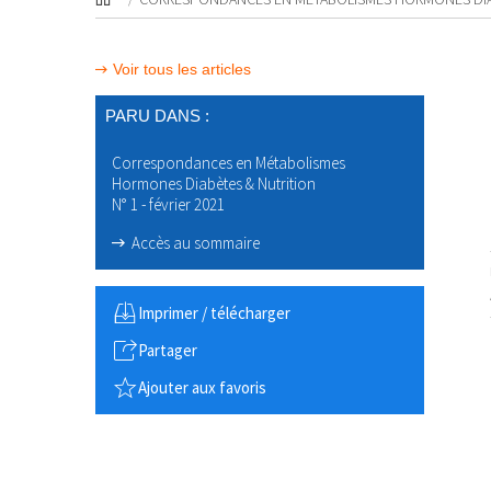
Voir tous les articles
PARU DANS :
Correspondances en Métabolismes
Hormones Diabètes & Nutrition
N° 1 - février 2021
Accès au sommaire
Imprimer / télécharger
Partager
Ajouter aux favoris