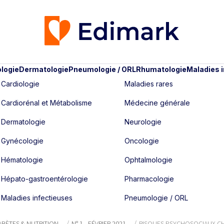
logie
Dermatologie
Pneumologie / ORL
Rhumatologie
Maladies 
Cardiologie
Maladies rares
Cardiorénal et Métabolisme
Médecine générale
Dermatologie
Neurologie
Gynécologie
Oncologie
Hématologie
Ophtalmologie
Hépato-gastroentérologie
Pharmacologie
Maladies infectieuses
Pneumologie / ORL
BÈTES & NUTRITION
N° 1 - FÉVRIER 2021
RISQUES PSYCHOSOCIAUX CHEZ 