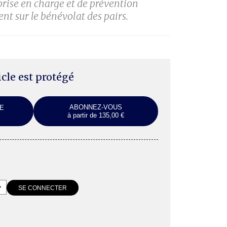
 prise en charge et de prévention
nt sur le bénévolat des pairs.
ticle est protégé
ABONNEZ-VOUS
E
à partir de 135,00 €