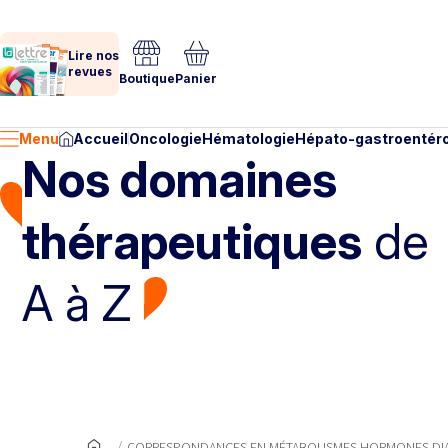
Lire nos
revues
Boutique
Panier
Menu
Accueil
Oncologie
Hématologie
Hépato-gastroentéro
Nos domaines
thérapeutiques
de
A à Z
CORRESPONDANCES EN MÉTABOLISMES HORMONES DIA