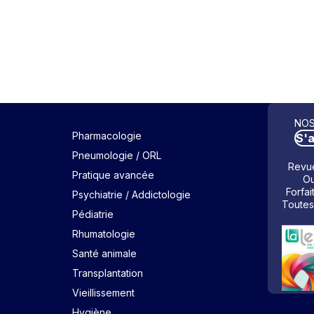
NOS
Pharmacologie
S'
Pneumologie / ORL
Revue
Pratique avancée
Ou
Forfai
Psychiatrie / Addictologie
Toutes
Pédiatrie
Rhumatologie
Santé animale
Transplantation
Vieillissement
Hygiène