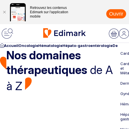
Retrouvez les contenus
Edimark sur l'application
Ouvrir
mobile
Accueil
Oncologie
Hématologie
Hépato-gastroentérologie
Dermato
Nos domaines
Card
Card
thérapeutiques
de A
et
Méta
à Z
Derm
Gyné
Héma
Hépa
gast