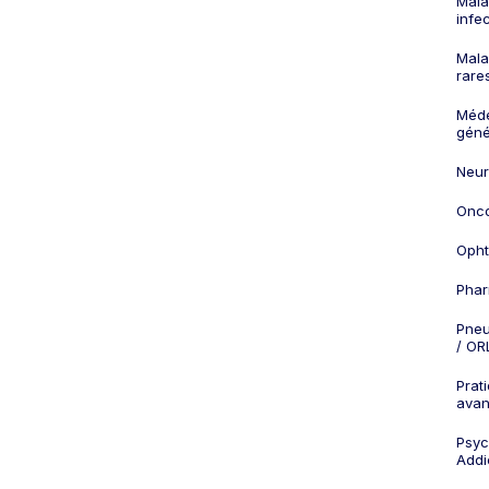
Mala
infe
Mala
rare
Méd
géné
Neur
Onco
Opht
Phar
Pneu
/ OR
Prat
ava
Psych
Addi