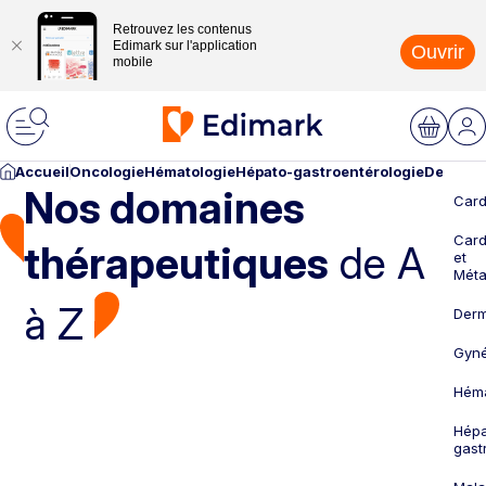
Retrouvez les contenus
Edimark sur l'application
Ouvrir
mobile
Accueil
Oncologie
Hématologie
Hépato-gastroentérologie
Dermato
Nos domaines
Card
Card
thérapeutiques
de A
et
Méta
à Z
Derm
Gyné
Héma
Hépa
gast