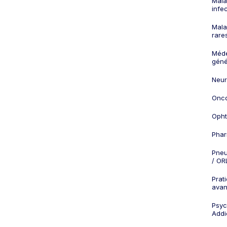
Mala
infe
Mala
rare
Méd
géné
Neur
Onco
Opht
Phar
Pneu
/ OR
Prat
ava
Psych
Addi