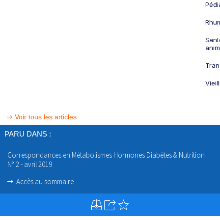
Pédi
Rhum
Sant
anim
Tran
Viei
Voir tous les articles
PARU DANS :
Correspondances en Métabolismes Hormones Diabètes & Nutrition
N° 2 - avril 2019
Accès au sommaire