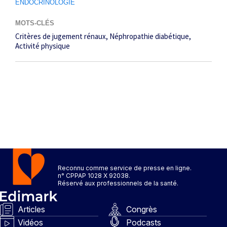
ENDOCRINOLOGIE
MOTS-CLÉS
Critères de jugement rénaux
Néphropathie diabétique
Activité physique
Reconnu comme service de presse en ligne.
n° CPPAP 1028 X 92038.
Réservé aux professionnels de la santé.
Articles
Congrès
Vidéos
Podcasts