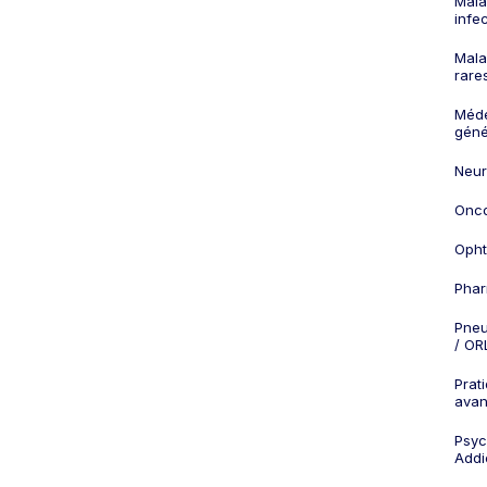
Mala
infe
Mala
rare
Méd
géné
Neur
Onco
Opht
Phar
Pneu
/ OR
Prat
ava
Psych
Addi