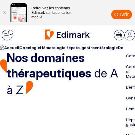
Retrouvez les contenus
Edimark sur l'application
Ouvrir
mobile
Accueil
Oncologie
Hématologie
Hépato-gastroentérologie
Dermato
Nos domaines
Card
Card
thérapeutiques
de A
et
Méta
à Z
Derm
Gyné
Héma
Hépa
gast