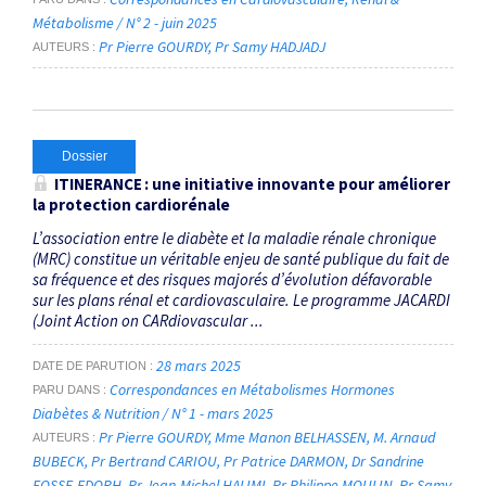
Métabolisme / N° 2 - juin 2025
Pr Pierre GOURDY
Pr Samy HADJADJ
AUTEURS
Dossier
ITINERANCE : une initiative innovante pour améliorer
la protection cardio­rénale
L’association entre le diabète et la maladie rénale chronique
(MRC) constitue un véritable enjeu de santé publique du fait de
sa fréquence et des risques majorés d’évolution défavorable
sur les plans rénal et cardiovasculaire. Le programme JACARDI
(Joint Action on CARdiovascular ...
28 mars 2025
DATE DE PARUTION
Correspondances en Métabolismes Hormones
PARU DANS
Diabètes & Nutrition / N° 1 - mars 2025
Pr Pierre GOURDY
Mme Manon BELHASSEN
M. Arnaud
AUTEURS
BUBECK
Pr Bertrand CARIOU
Pr Patrice DARMON
Dr Sandrine
FOSSE-EDORH
Pr Jean-Michel HALIMI
Pr Philippe MOULIN
Pr Samy