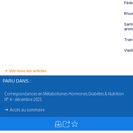
Pédi
Rhum
Sant
anim
Tran
Viei
Voir tous les articles
PARU DANS :
Correspondances en Métabolismes Hormones Diabètes & Nutrition
N° 4 - décembre 2025
Accès au sommaire