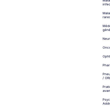
Mala
infe
Mala
rare
Méd
géné
Neur
Onco
Opht
Phar
Pneu
/ OR
Prat
ava
Psych
Addi