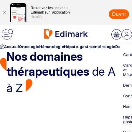
Retrouvez les contenus
Edimark sur l'application
Ouvrir
mobile
Accueil
Oncologie
Hématologie
Hépato-gastroentérologie
Dermato
Nos domaines
Card
Card
thérapeutiques
de A
et
Méta
à Z
Derm
Gyné
Héma
Hépa
gast