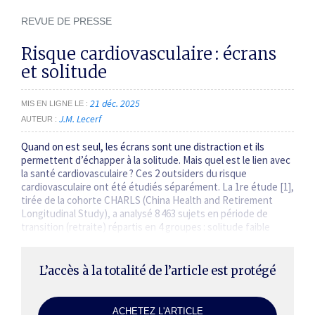
REVUE DE PRESSE
Risque cardiovasculaire : écrans
et solitude
21 déc. 2025
MIS EN LIGNE LE
J.M. Lecerf
AUTEUR
Quand on est seul, les écrans sont une distraction et ils
permettent d’échapper à la solitude. Mais quel est le lien avec
la santé cardiovasculaire ? Ces 2 outsiders du risque
cardiovasculaire ont été étudiés séparément. La 1re étude [1],
tirée de la cohorte CHARLS (China Health and Retirement
Longitudinal Study), a analysé 8 463 sujets en période de
transition (retraite) ­répartis en 4 groupes : solitude faible
stable, diminution…
L’accès à la totalité de l’article est protégé
ACHETEZ L'ARTICLE