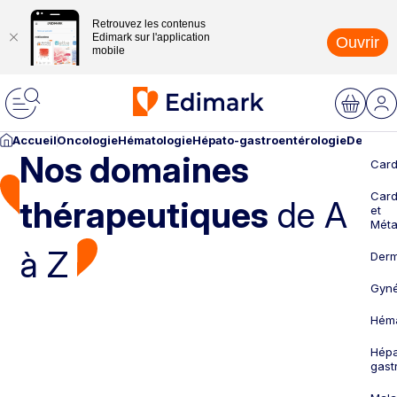
Retrouvez les contenus
Edimark sur l'application
Ouvrir
mobile
Accueil
Oncologie
Hématologie
Hépato-gastroentérologie
Dermato
Nos domaines
Card
Card
thérapeutiques
de A
et
Méta
à Z
Derm
Gyné
Héma
Hépa
gast