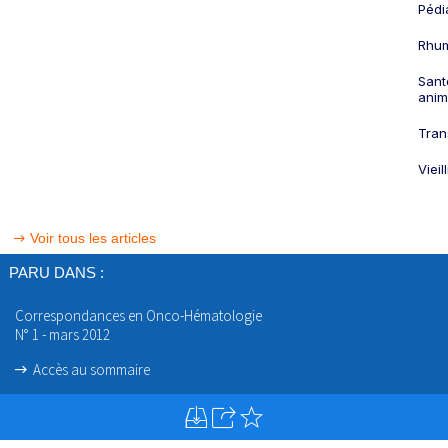
Pédi
Rhum
Sant
anim
Tran
Viei
Voir tous les articles
PARU DANS :
Correspondances en Onco-Hématologie
N° 1 - mars 2012
Accès au sommaire