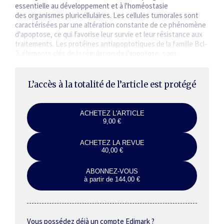
essentielle au développement et à l'homéostasie
des organismes pluricellulaires. Les cellules tumorales sont
caractérisées par une altération constante de ce phénomène
d'apoptose, ce qui favorise leur survie et leur résistance aux
traitements. Les protéines antiapoptotiques de la famille Bcl-
2, éléments clés de la régulation de l'apoptose, sont
surexprimées dans la majorité…
L’accès à la totalité de l’article est protégé
ACHETEZ L'ARTICLE
9,00 €
ACHETEZ LA REVUE
40,00 €
ABONNEZ-VOUS
à partir de 144,00 €
Vous possédez déjà un compte Edimark ?