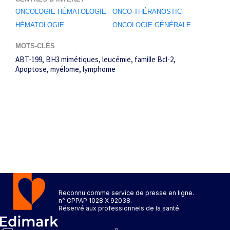
ONCOLOGIE HÉMATOLOGIE
ONCO-THÉRANOSTIC
HÉMATOLOGIE
ONCOLOGIE GÉNÉRALE
MOTS-CLÉS
ABT-199
BH3 mimétiques
leucémie
famille Bcl-2
Apoptose
myélome
lymphome
Reconnu comme service de presse en ligne.
n° CPPAP 1028 X 92038.
Réservé aux professionnels de la santé.