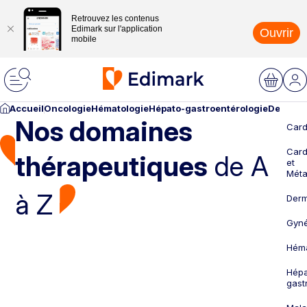
Retrouvez les contenus
Edimark sur l'application
Ouvrir
mobile
Accueil
Oncologie
Hématologie
Hépato-gastroentérologie
Dermato
Nos domaines
Card
Card
thérapeutiques
de A
et
Méta
à Z
Derm
Gyné
Héma
Hépa
gast