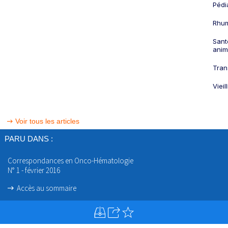
Pédi
Rhum
Sant
anim
Tran
Viei
Voir tous les articles
PARU DANS :
Correspondances en Onco-Hématologie
N° 1 - février 2016
Accès au sommaire