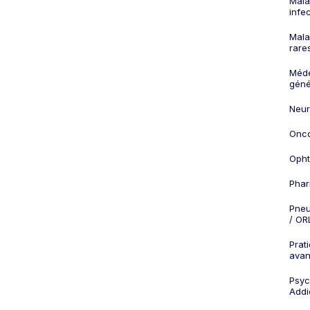
Mala
infe
Mala
rare
Méd
géné
Neur
Onco
Opht
Phar
Pneu
/ OR
Prat
ava
Psych
Addi