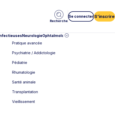
S'inscrire
Se connecter
Recherche
infectieuses
Neurologie
Ophtalmologie
Pédiatrie
Cardiologie
Car
Pratique avancée
Psychiatrie / Addictologie
Pédiatrie
Rhumatologie
Santé animale
Transplantation
Vieillissement