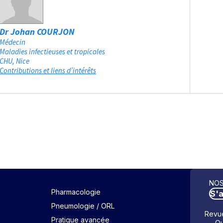
Dr Johan COURJON
Médecin
Maladies infectieuses et tropicales
CHU
Nice
Contributions et liens d’intérêts
NOS
Pharmacologie
S'
Pneumologie / ORL
Revue
Pratique avancée
Ou