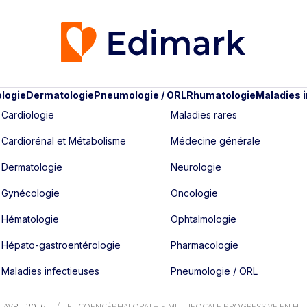
logie
Dermatologie
Pneumologie / ORL
Rhumatologie
Maladies 
Cardiologie
Maladies rares
Cardiorénal et Métabolisme
Médecine générale
Dermatologie
Neurologie
Gynécologie
Oncologie
Hématologie
Ophtalmologie
Hépato-gastroentérologie
Pharmacologie
Maladies infectieuses
Pneumologie / ORL
- AVRIL 2016
LEUCOENCÉPHALOPATHIE MULTIFOCALE PROGRESSIVE EN H...