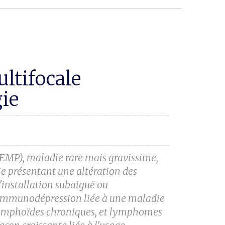
ltifocale
ie
(LEMP), maladie
rare mais gravissime,
ie
présentant une altération des
'installation subaiguë ou
 l'immunodépression
liée à une maladie
ymphoïdes chroniques, et lymphomes