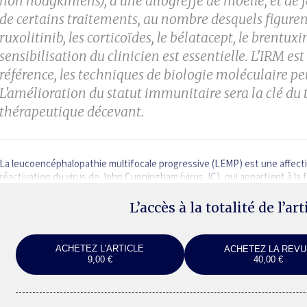
non hodgkiniens), à
une allogreffe de moelle, et de 
de
certains traitements, au nombre desquels figurent
ruxolitinib, les corticoïdes, le bélatacept, le brentu
sensibilisation du clinicien est
essentielle. L'IRM est
référence,
les techniques de biologie moléculaire p
L'amélioration du statut immunitaire sera la clé du
thérapeutique décevant.
La leucoencéphalopathie multifocale progressive (LEMP) est une affecti
réactivation du virus de John Cunningham (virus JC), qui appartient à la
L’accès à la totalité de l’ar
ACHETEZ L'ARTICLE
ACHETEZ LA REVU
9,00 €
40,00 €