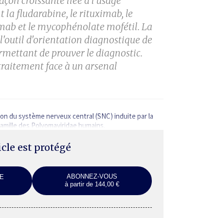
façon croissante liée à l'usage
 la fludarabine, le
rituximab, le
ximab
et le mycophénolate mofétil. La
 l'outil d'orientation diagnostique de
ermettant de prouver
le diagnostic.
traitement face à un arsenal
on du système nerveux central (SNC) induite par la
 famille des Polyomaviridae humains.
ticle est protégé
ABONNEZ-VOUS
E
à partir de 144,00 €