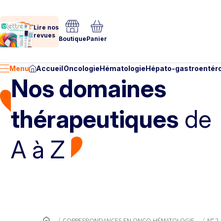
Lire nos
revues
Boutique
Panier
Menu
Accueil
Oncologie
Hématologie
Hépato-gastroentéro
Nos domaines
thérapeutiques
de
A à Z
CORRESPONDANCES EN ONCO-HÉMATOLOGIE
N° 2 