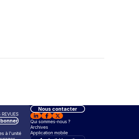
Nous contacter
 REVUES
abonner
Qui sommes-nous ?
Archives
Application mobile
s à l'unité
vrages