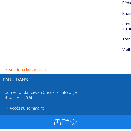
Pédi
Rhum
Sant
anim
Tran
Viei
Voir tous les articles
PARU DANS :
Correspondances en Onco-Hématologie
N° 4 - août 2024
Accès au sommaire