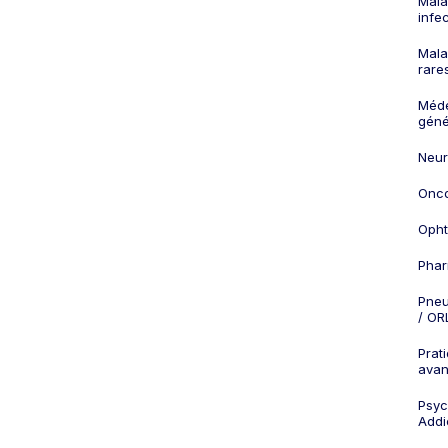
Mala
infe
Mala
rare
Méd
géné
Neur
Onco
Opht
Phar
Pneu
/ OR
Prat
ava
Psych
Addi