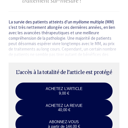
traitement sur-mesure ?
La survie des patients atteints d’un myélome multiple (MM)
s’est très nettement allongée ces dernières années, en lien
avec les avancées thérapeutiques et une meilleure
compréhension de la pathologie. Une majorité de patients
peut désormais espérer vivre longtemps avec le MM, au prix
de traitements au long cours. Cependant, un certain nombre
de patients ne semble pas tirer autant de bénéfices des
progrès récents : il s’agit des patients que l’on regroupe…
L’accès à la totalité de l’article est protégé
ACHETEZ L'ARTICLE
9,00 €
ACHETEZ LA REVUE
40,00 €
ABONNEZ-VOUS
à partir de 144,00 €