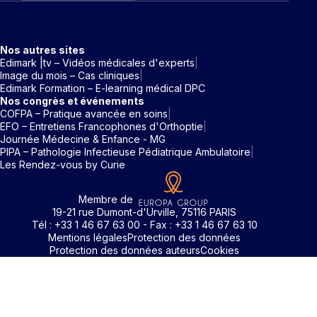
Nos autres sites
Edimark |tv – Vidéos médicales d'experts
Image du mois – Cas cliniques
Edimark Formation – E-learning médical DPC
Nos congrès et événements
COFPA – Pratique avancée en soins
EFO – Entretiens Francophones d'Orthoptie
Journée Médecine & Enfance - MG
PIPA – Pathologie Infectieuse Pédiatrique Ambulatoire
Les Rendez-vous by Curie
Membre de
19-21 rue Dumont-d'Urville, 75116 PARIS
Tél : +33 1 46 67 63 00 - Fax : +33 1 46 67 63 10
Mentions légales
Protection des données
Protection des données auteurs
Cookies
Identifiant / Mot de passe oubli
Pour accéder aux contenus publiés sur Edimark.fr vous dev