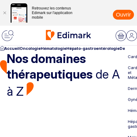
Retrouvez les contenus
Edimark sur l'application
Ouvrir
mobile
Accueil
Oncologie
Hématologie
Hépato-gastroentérologie
Dermato
Nos domaines
Card
Card
thérapeutiques
de A
et
Méta
à Z
Derm
Gyné
Héma
Hépa
gast