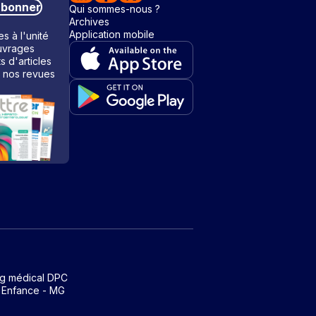
abonner
Qui sommes-nous ?
Archives
Application mobile
s à l'unité
vrages
ts d'articles
 nos revues
ng médical DPC
 Enfance - MG