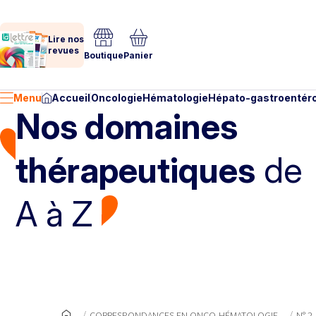
Lire nos
revues
Boutique
Panier
Menu
Accueil
Oncologie
Hématologie
Hépato-gastroentéro
Nos domaines
thérapeutiques
de
A à Z
CORRESPONDANCES EN ONCO-HÉMATOLOGIE
N° 2 