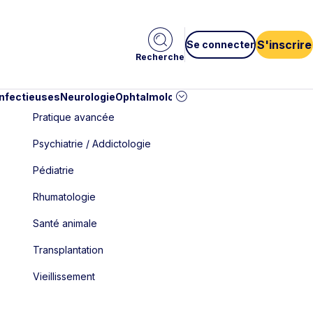
S'inscrire
Se connecter
Recherche
infectieuses
Neurologie
Ophtalmologie
Pédiatrie
Cardiologie
Car
Pratique avancée
Psychiatrie / Addictologie
Pédiatrie
Rhumatologie
Santé animale
Transplantation
Vieillissement