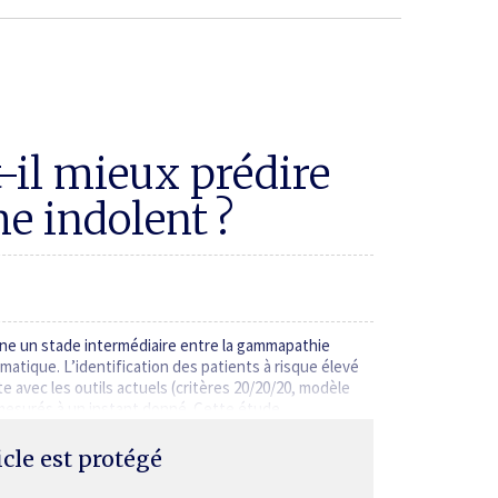
il mieux prédire
e indolent ?
ne un stade intermédiaire entre la gamma­pathie
atique. L’identification des patients à risque élevé
avec les outils actuels (critères 20/20/20, modèle
 mesurés à un instant donné. Cette étude,…
ticle est protégé