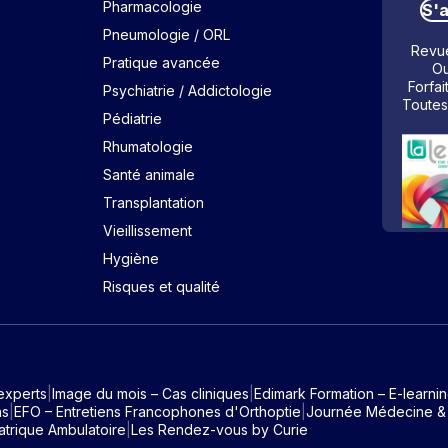
Pharmacologie
S'
Pneumologie / ORL
Revue
Pratique avancée
Ou
Forfai
Psychiatrie / Addictologie
Toutes
Pédiatrie
Rhumatologie
Santé animale
Transplantation
Vieillissement
Hygiène
Risques et qualité
experts
Image du mois – Cas cliniques
Edimark Formation – E-learni
ns
EFO – Entretiens Francophones d'Orthoptie
Journée Médecine &
atrique Ambulatoire
Les Rendez-vous by Curie