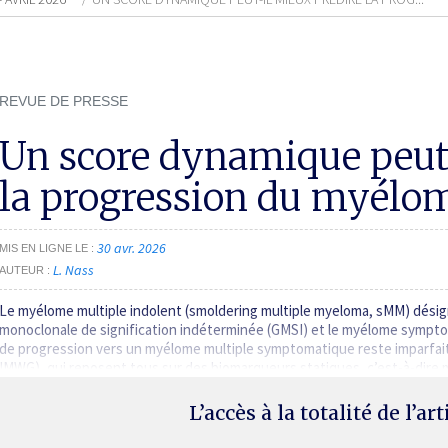
REVUE DE PRESSE
Un score dynamique peut-
la progression du myélom
30 avr. 2026
MIS EN LIGNE LE
L. Nass
AUTEUR
Le myélome multiple indolent (smoldering multiple myeloma, sMM) désig
monoclonale de signification indéterminée (GMSI) et le myélome symptom
de progression vers un myélome multiple symptomatique reste imparfaite 
IMWG), qui reposent tous sur des biomarqueurs statiques, c’est-à-dire
L’accès à la totalité de l’ar