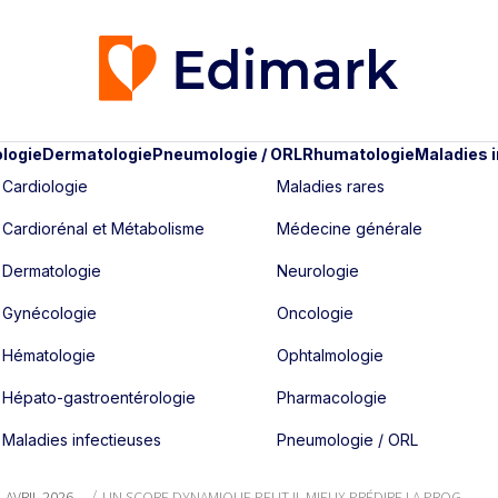
logie
Dermatologie
Pneumologie / ORL
Rhumatologie
Maladies 
Cardiologie
Maladies rares
Cardiorénal et Métabolisme
Médecine générale
Dermatologie
Neurologie
Gynécologie
Oncologie
Hématologie
Ophtalmologie
Hépato-gastroentérologie
Pharmacologie
Maladies infectieuses
Pneumologie / ORL
- AVRIL 2026
UN SCORE DYNAMIQUE PEUT-IL MIEUX PRÉDIRE LA PROG...