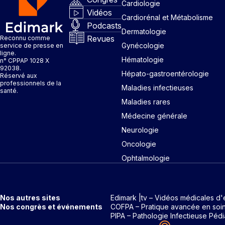
Cardiologie
Vidéos
Cardiorénal et Métabolisme
Podcasts
Dermatologie
Revues
Reconnu comme
Gynécologie
service de presse en
ligne.
Hématologie
n° CPPAP 1028 X
92038.
Hépato-gastroentérologie
Réservé aux
professionnels de la
Maladies infectieuses
santé.
Maladies rares
Médecine générale
Neurologie
Oncologie
Ophtalmologie
Nos autres sites
Edimark |tv – Vidéos médicales d'
Nos congrès et événements
COFPA – Pratique avancée en soi
PIPA – Pathologie Infectieuse Pédi