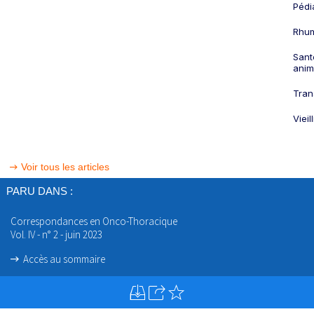
Pédi
Rhum
Sant
anim
Tran
Viei
Voir tous les articles
PARU DANS :
Correspondances en Onco-Thoracique
Vol. IV - n° 2 - juin 2023
Accès au sommaire