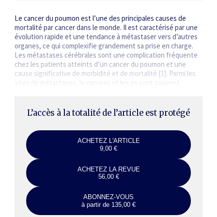
Le cancer du poumon est l’une des principales causes de
mortalité par cancer dans le monde. Il est caractérisé par une
évolution rapide et une tendance à métastaser vers d’autres
organes, ce qui complexifie grandement sa prise en charge.
Les méta­stases cérébrales sont une complication fréquente
chez les patients atteints d’un cancer du poumon et une
cause significative de morbidité et de mortalité [1]. Parmi les
sites de métastases, le cerveau et les os sont souvent
touchés,…
L’accès à la totalité de l’article est protégé
ACHETEZ L'ARTICLE
9,00 €
ACHETEZ LA REVUE
56,00 €
ABONNEZ-VOUS
à partir de 135,00 €