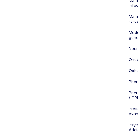
Mala
infe
Mala
rare
Méd
géné
Neur
Onco
Opht
Phar
Pneu
/ OR
Prat
ava
Psych
Addi