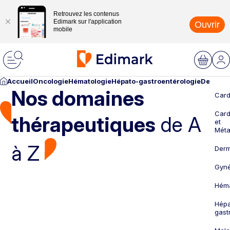
Retrouvez les contenus
Edimark sur l'application
Ouvrir
mobile
Accueil
Oncologie
Hématologie
Hépato-gastroentérologie
Dermato
Nos domaines
Card
Card
thérapeutiques
de A
et
Méta
à Z
Derm
Gyné
Héma
Hépa
gast