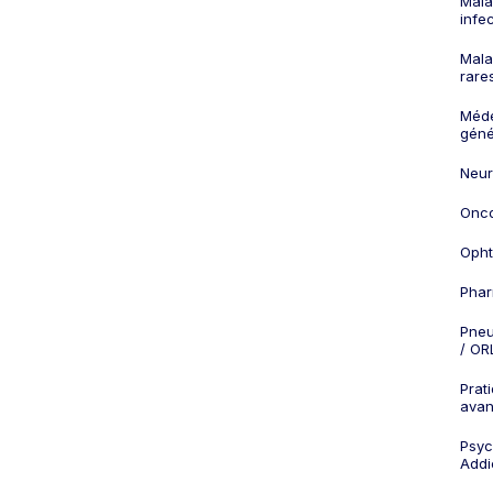
Mala
infe
Mala
rare
Méd
géné
Neur
Onco
Opht
Phar
Pneu
/ OR
Prat
ava
Psych
Addi