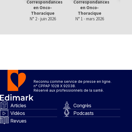
Correspondances
Correspondances
Corr
en Onco-
en Onco-
en
Thoracique
Thoracique
Tho
N° 2 - juin 2026
N° 1 - mars 2026
N° 4 
Reconnu comme service de presse en ligne.
n° CPPAP 1028 X 92038.
Réservé aux professionnels de la santé.
Articles
Congrès
Vidéos
Podcasts
Revues