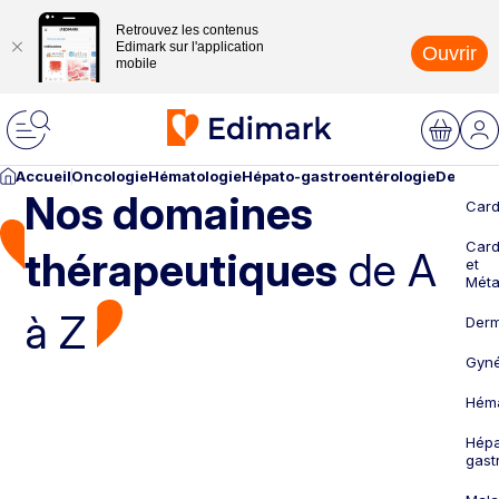
Retrouvez les contenus
Edimark sur l'application
Ouvrir
mobile
Accueil
Oncologie
Hématologie
Hépato-gastroentérologie
Dermato
Nos domaines
Card
Card
thérapeutiques
de A
et
Méta
à Z
Derm
Gyné
Héma
Hépa
gast