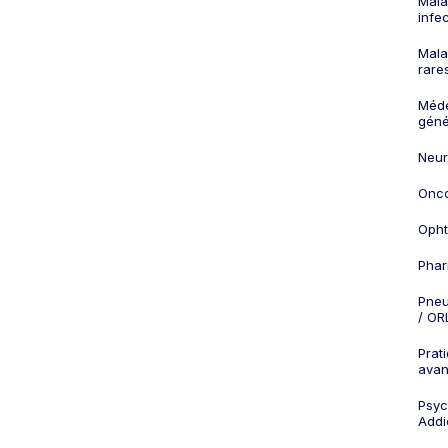
Mala
infe
Mala
rare
Méd
géné
Neur
Onco
Opht
Phar
Pneu
/ OR
Prat
ava
Psych
Addi