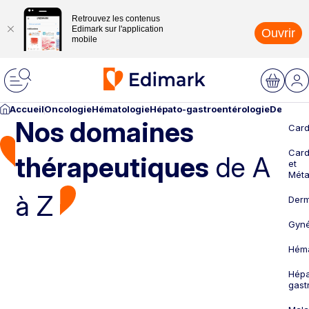
Retrouvez les contenus
Edimark sur l'application
Ouvrir
mobile
Accueil
Oncologie
Hématologie
Hépato-gastroentérologie
Dermato
Nos domaines
Card
Card
thérapeutiques
de A
et
Méta
à Z
Derm
Gyné
Héma
Hépa
gast