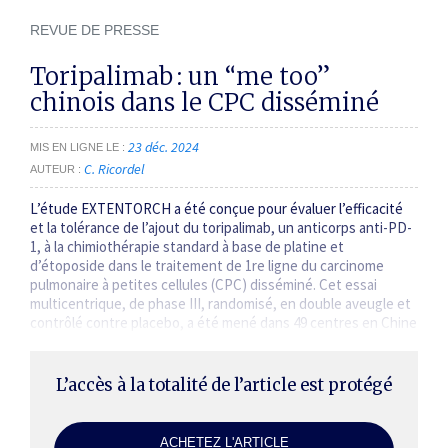
REVUE DE PRESSE
Toripalimab : un
“me too”
chinois dans le CPC disséminé
23 déc. 2024
MIS EN LIGNE LE
C. Ricordel
AUTEUR
L’étude EXTENTORCH a été conçue pour évaluer l’efficacité
et la tolérance de l’ajout du toripalimab, un anticorps anti-PD-
1, à la chimiothérapie standard à base de platine et
d’étoposide dans le traitement de 1re ligne du carcinome
pulmonaire à petites cellules (CPC) disséminé. Cet essai
multicentrique, de phase III, randomisé, en double aveugle et
contrôlé contre placebo, a été mené dans 49 centres en Chine
et a…
L’accès à la totalité de l’article est protégé
ACHETEZ L'ARTICLE