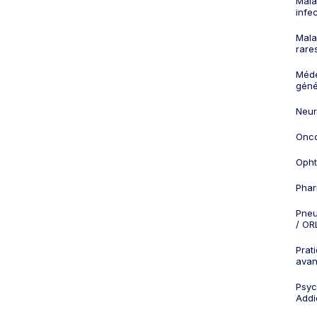
Mala
infe
Mala
rare
Méd
géné
Neur
Onco
Opht
Phar
Pneu
/ OR
Prat
ava
Psych
Addi