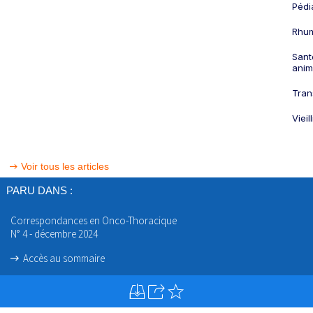
Pédi
Rhum
Sant
anim
Tran
Viei
Voir tous les articles
PARU DANS :
Correspondances en Onco-Thoracique
N° 4 - décembre 2024
Accès au sommaire