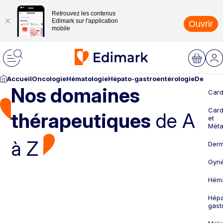
Retrouvez les contenus
Edimark sur l'application
Ouvrir
mobile
Accueil
Oncologie
Hématologie
Hépato-gastroentérologie
Dermato
Nos domaines
Card
Card
thérapeutiques
de A
et
Méta
à Z
Derm
Gyné
Héma
Hépa
gast