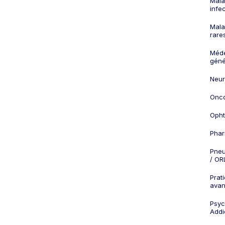
Mala
infe
Mala
rare
Méd
géné
Neur
Onco
Opht
Phar
Pneu
/ OR
Prat
ava
Psych
Addi