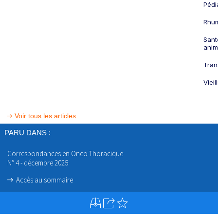
Pédi
Rhum
Sant
anim
Tran
Viei
Voir tous les articles
PARU DANS :
Correspondances en Onco-Thoracique
N° 4 - décembre 2025
Accès au sommaire