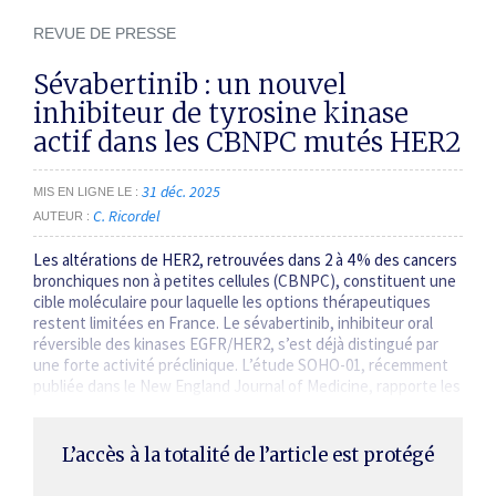
REVUE DE PRESSE
Sévabertinib : un nouvel
inhibiteur de tyrosine kinase
actif dans les CBNPC mutés HER2
31 déc. 2025
MIS EN LIGNE LE
C. Ricordel
AUTEUR
Les altérations de HER2, retrouvées dans 2 à 4 % des cancers
bronchiques non à petites cellules (CBNPC), constituent une
cible moléculaire pour laquelle les options thérapeutiques
restent limitées en France. Le sévabertinib, inhibiteur oral
réversible des kinases EGFR/HER2, s’est déjà distingué par
une forte activité pré­clinique. L’étude SOHO-01, récemment
publiée dans le New England Journal of Medicine, rapporte les
résultats d’une phase…
L’accès à la totalité de l’article est protégé