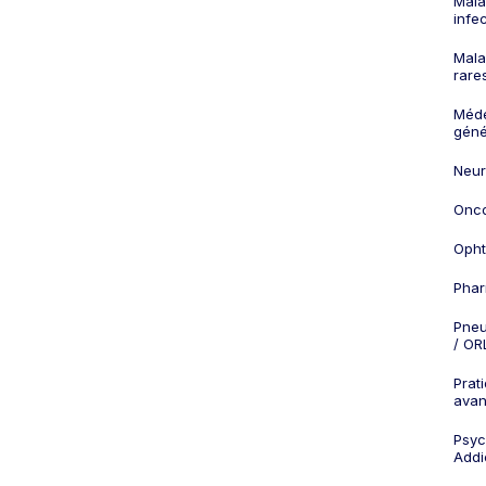
Mala
infe
Mala
rare
Méd
géné
Neur
Onco
Opht
Phar
Pneu
/ OR
Prat
ava
Psych
Addi