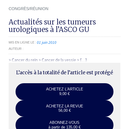
CONGRÈS/RÉUNION
Actualités sur les tumeurs
urologiques à l’ASCO GU
01 juin 2010
MIS EN LIGNE LE
AUTEUR
> Cancer du rein > Cancer de la vessie > […]
L’accès à la totalité de l’article est protégé
ACHETEZ L'ARTICLE
9,00 €
ACHETEZ LA REVUE
56,00 €
ABONNEZ-VOUS
à partir de 135,00 €