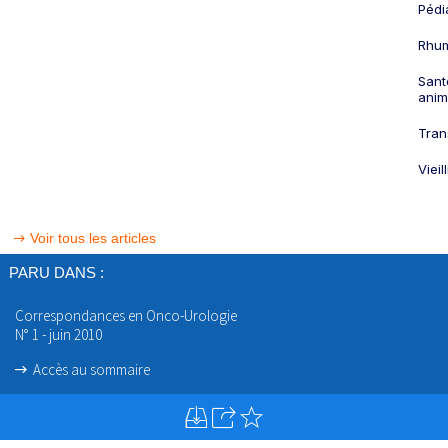
Pédi
Rhum
Sant
anim
Tran
Viei
Voir tous les articles
PARU DANS :
Correspondances en Onco-Urologie
N° 1 - juin 2010
Accès au sommaire