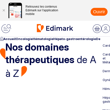
Retrouvez les contenus
Edimark sur l'application
Ouvrir
mobile
Accueil
Oncologie
Hématologie
Hépato-gastroentérologie
Dermato
Nos domaines
Card
Card
thérapeutiques
de A
et
Méta
à Z
Derm
Gyné
Héma
Hépa
gast