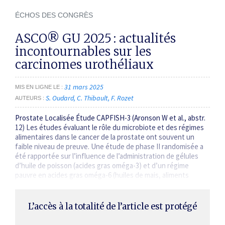
ÉCHOS DES CONGRÈS
ASCO® GU 2025 : actualités
incontournables sur les
carcinomes urothéliaux
31 mars 2025
MIS EN LIGNE LE
S. Oudard
C. Thibault
F. Rozet
AUTEURS
Prostate Localisée Étude CAPFISH-3 (Aronson W et al., abstr.
12) Les études évaluant le rôle du microbiote et des régimes
alimentaires dans le cancer de la prostate ont souvent un
faible niveau de preuve. Une étude de phase II randomisée a
été rapportée sur l’influence de l’administration de gélules
d’huile de poisson (acides gras oméga-3) et d’un régime
pauvre en acides gras oméga-6 (huiles de mais, aliments
transformés) de façon à assurer un ratio…
L’accès à la totalité de l’article est protégé