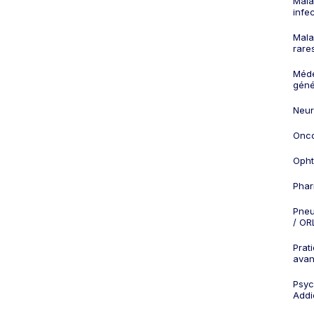
Mala
infe
Mala
rare
Méd
géné
Neur
Onco
Opht
Phar
Pneu
/ OR
Prat
ava
Psych
Addi