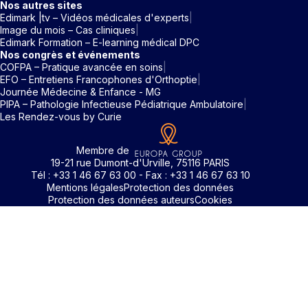
Nos autres sites
Edimark |tv – Vidéos médicales d'experts
Image du mois – Cas cliniques
Edimark Formation – E-learning médical DPC
Nos congrès et événements
COFPA – Pratique avancée en soins
EFO – Entretiens Francophones d'Orthoptie
Journée Médecine & Enfance - MG
PIPA – Pathologie Infectieuse Pédiatrique Ambulatoire
Les Rendez-vous by Curie
Membre de
19-21 rue Dumont-d'Urville, 75116 PARIS
Tél : +33 1 46 67 63 00 - Fax : +33 1 46 67 63 10
Mentions légales
Protection des données
Protection des données auteurs
Cookies
Identifiant / Mot de passe oubli
Pour accéder aux contenus publiés sur Edimark.fr vous dev
posséder un compte et vous identifier au moyen d’un email e
Déjà inscrit(e)
Déjà inscrit(e)
Pas encore inscrit(e) ?
Pas encore inscrit(e) ?
Vous avez oublié votre mot de passe ?
d’un mot de passe. L’email est celui que vous avez renseigné
Merci de saisir votre e-mail. Vous recevrez un message
lors de votre inscription ou de votre abonnement à l’une de 
Connectez-vous à votre compte
Connectez-vous à votre compte
pour réinitialiser votre mot de passe.
publications. Si toutefois vous ne vous souvenez plus de vos