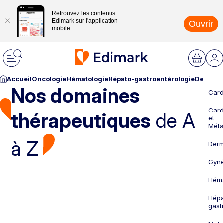
Retrouvez les contenus
Edimark sur l'application
Ouvrir
mobile
Accueil
Oncologie
Hématologie
Hépato-gastroentérologie
Dermato
Nos domaines
Card
Card
thérapeutiques
de A
et
Méta
à Z
Derm
Gyné
Héma
Hépa
gast