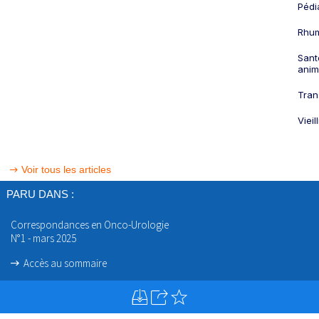
Pédi
Rhum
Sant
anim
Tran
Viei
Voir tous les articles
PARU DANS :
Correspondances en Onco-Urologie
N°1 - mars 2025
Accès au sommaire