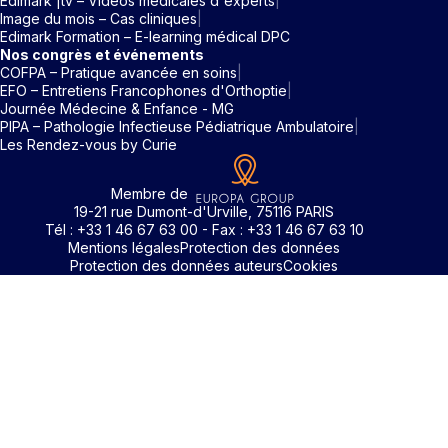
Edimark |tv – Vidéos médicales d'experts
Image du mois – Cas cliniques
Edimark Formation – E-learning médical DPC
Nos congrès et événements
COFPA – Pratique avancée en soins
EFO – Entretiens Francophones d'Orthoptie
Journée Médecine & Enfance - MG
PIPA – Pathologie Infectieuse Pédiatrique Ambulatoire
Les Rendez-vous by Curie
Membre de
19-21 rue Dumont-d'Urville, 75116 PARIS
Tél : +33 1 46 67 63 00 - Fax : +33 1 46 67 63 10
Mentions légales
Protection des données
Protection des données auteurs
Cookies
Rechercher un mot clé
Identifiant / Mot de passe oubli
Pour accéder aux contenus publiés sur Edimark.fr vous dev
posséder un compte et vous identifier au moyen d’un email e
Déjà inscrit(e)
Déjà inscrit(e)
Pas encore inscrit(e) ?
Pas encore inscrit(e) ?
Vous avez oublié votre mot de passe ?
d’un mot de passe. L’email est celui que vous avez renseigné
Merci de saisir votre e-mail. Vous recevrez un message
lors de votre inscription ou de votre abonnement à l’une de 
Connectez-vous à votre compte
Connectez-vous à votre compte
pour réinitialiser votre mot de passe.
publications. Si toutefois vous ne vous souvenez plus de vos
identifiants, veuillez nous contacter en cliquant
ici
.
Votre adresse email
Votre adresse email