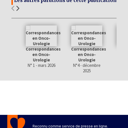
Les autres parutions de cette publication
Correspondances
Correspondances
Corr
en Onco-
en Onco-
en
Urologie
Urologie
Ur
N° 1 - mars 2026
N°4 - décembre
N° 3 
2025
Reconnu comme service de presse en ligne.