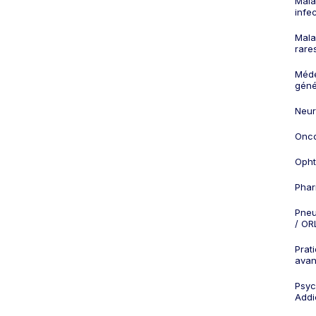
Mala
infe
Mala
rare
Méd
géné
Neur
Onco
Opht
Phar
Pneu
/ OR
Prat
ava
Psych
Addi