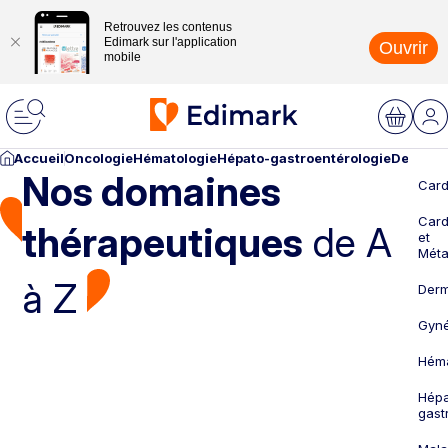
Retrouvez les contenus
Edimark sur l'application
Ouvrir
mobile
Accueil
Oncologie
Hématologie
Hépato-gastroentérologie
Dermato
Nos domaines
Card
Card
thérapeutiques
de A
et
Méta
à Z
Derm
Gyné
Héma
Hépa
gast