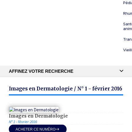
Pédi
Rhum
Sant
anim
Tran
Viei
AFFINEZ VOTRE RECHERCHE
Recherche textuelle
Images en Dermatologie / N° 1 - février 2016
Publication
Images en Dermatologie
N° 1 - février 2016
ACHETER CE NUMÉRO