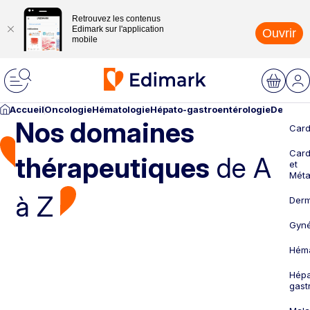
Retrouvez les contenus
Edimark sur l'application
Ouvrir
mobile
Accueil
Oncologie
Hématologie
Hépato-gastroentérologie
Dermato
Nos domaines
Card
Card
thérapeutiques
de A
et
Méta
à Z
Derm
Gyné
Héma
Hépa
gast