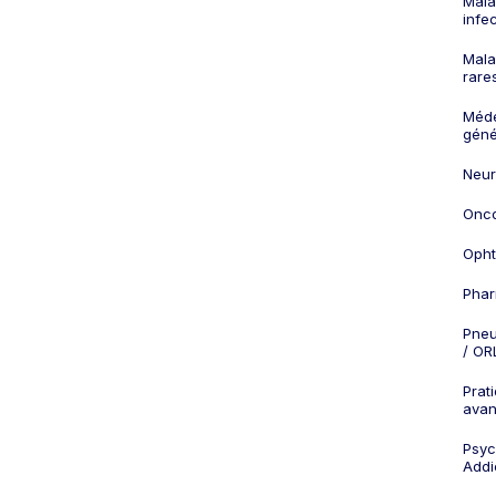
Mala
infe
Mala
rare
Méd
géné
Neur
Onco
Opht
Phar
Pneu
/ OR
Prat
ava
Psych
Addi