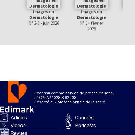
Images en
Images en
Im
Dermatologie
Dermatologie
Derm
N° 2-3 - juin 2026
N° 1 - février
N° 6 
2026
Reconnu comme service de presse en ligne.
n° CPPAP 1028 X 92038.
Réservé aux professionnels de la santé.
Articles
Congrès
Vidéos
Podcasts
Revues