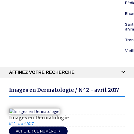
Pédi
Rhum
Sant
anim
Tran
Viei
AFFINEZ VOTRE RECHERCHE
Recherche textuelle
Images en Dermatologie / N° 2 - avril 2017
Publication
Images en Dermatologie
N° 2 - avril 2017
ACHETER CE NUMÉRO