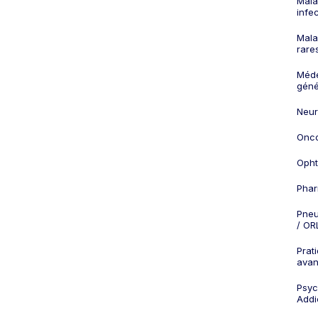
Mala
infe
Mala
rare
Méd
géné
Neur
Onco
Opht
Phar
Pneu
/ OR
Prat
ava
Psych
Addi