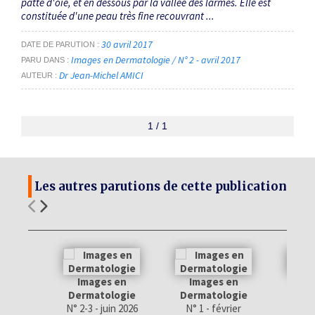
patte d'oie, et en dessous par la vallée des larmes. Elle est
constituée d'une peau très fine recouvrant ...
30 avril 2017
DATE DE PARUTION
Images en Dermatologie / N° 2 - avril 2017
PARU DANS
Dr Jean-Michel AMICI
AUTEUR
1 / 1
Les autres parutions de cette publication
Images en
Images en
Im
Dermatologie
Dermatologie
Derm
N° 2-3 - juin 2026
N° 1 - février
N° 6 