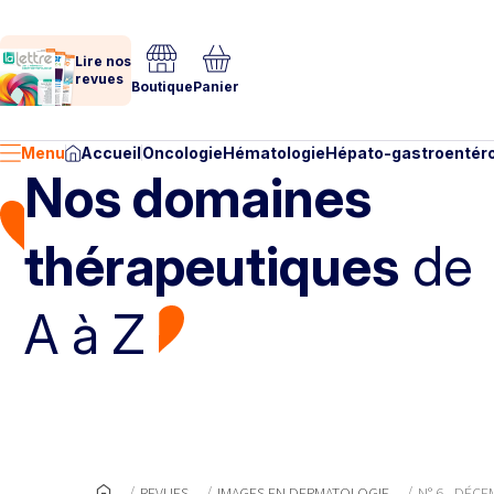
Lire nos
revues
Boutique
Panier
Menu
Accueil
Oncologie
Hématologie
Hépato-gastroentéro
Nos domaines
thérapeutiques
de
A à Z
REVUES
IMAGES EN DERMATOLOGIE
N° 6 - DÉC