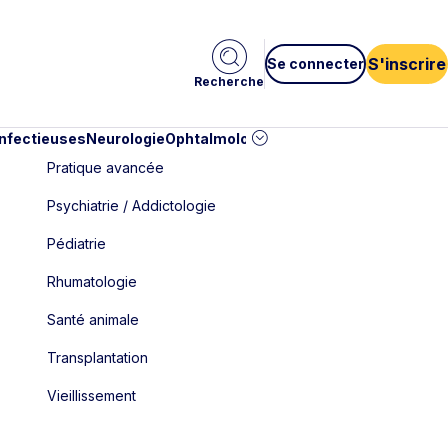
S'inscrire
Se connecter
Recherche
infectieuses
Neurologie
Ophtalmologie
Pédiatrie
Cardiologie
Car
Pratique avancée
Psychiatrie / Addictologie
Pédiatrie
Rhumatologie
Santé animale
Transplantation
Vieillissement