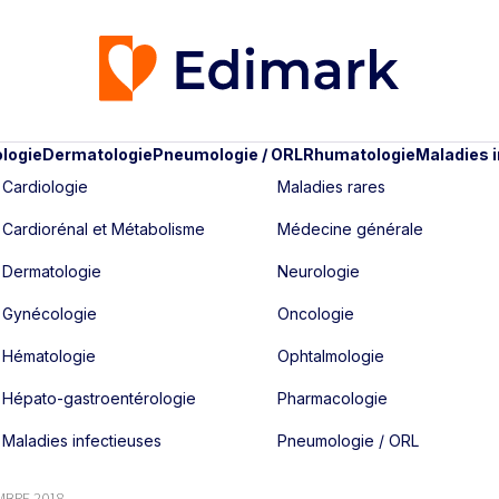
logie
Dermatologie
Pneumologie / ORL
Rhumatologie
Maladies 
Cardiologie
Maladies rares
Cardiorénal et Métabolisme
Médecine générale
Dermatologie
Neurologie
Gynécologie
Oncologie
Hématologie
Ophtalmologie
Hépato-gastroentérologie
Pharmacologie
Maladies infectieuses
Pneumologie / ORL
EMBRE 2018