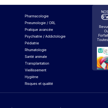
NOS
Pharmacologie
S'
Pneumologie / ORL
Revue
Pratique avancée
Ou
Forfai
Psychiatrie / Addictologie
Toutes
Pédiatrie
Rhumatologie
Santé animale
Transplantation
Vieillissement
Hygiène
Risques et qualité