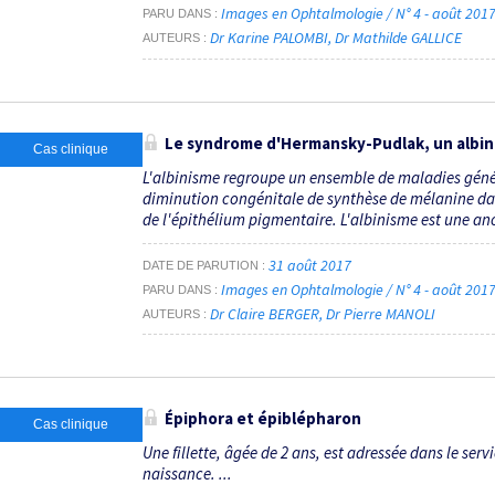
Images en Ophtalmologie / N° 4 - août 201
PARU DANS
Dr Karine PALOMBI
Dr Mathilde GALLICE
AUTEURS
Le syndrome d'Hermansky-Pudlak, un albi
Cas clinique
L'albinisme regroupe un ensemble de maladies géné
diminution congénitale de synthèse de mélanine dans
de l'épithélium pigmentaire. L'albinisme est une ano
31 août 2017
DATE DE PARUTION
Images en Ophtalmologie / N° 4 - août 201
PARU DANS
Dr Claire BERGER
Dr Pierre MANOLI
AUTEURS
Épiphora et épiblépharon
Cas clinique
Une fillette, âgée de 2 ans, est adressée dans le ser
naissance. ...