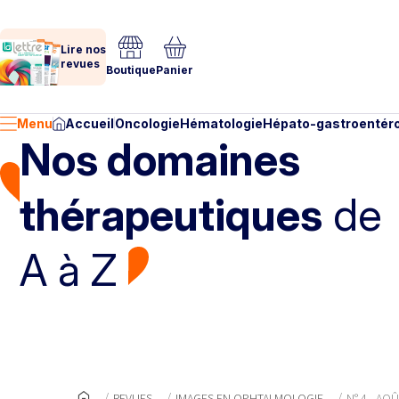
Lire nos
revues
Boutique
Panier
Menu
Accueil
Oncologie
Hématologie
Hépato-gastroentéro
Nos domaines
thérapeutiques
de
A à Z
REVUES
IMAGES EN OPHTALMOLOGIE
N° 4 - AO