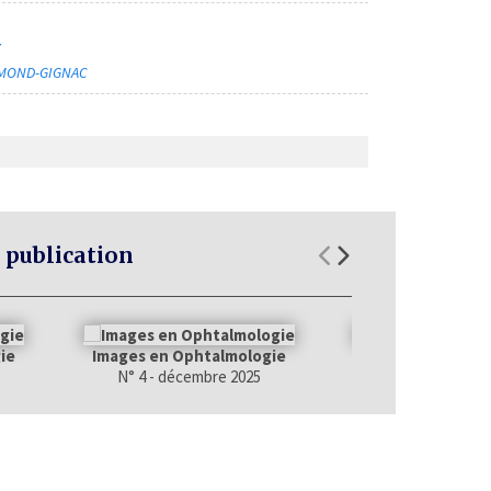
7
ÉMOND-GIGNAC
 publication
ie
Images en Ophtalmologie
Images en Ophta
N° 4 - décembre 2025
N° 3 - septemb