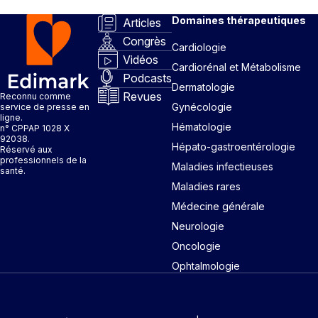
Domaines thérapeutiques
Articles
Congrès
Cardiologie
Vidéos
Cardiorénal et Métabolisme
Podcasts
Dermatologie
Revues
Reconnu comme
Gynécologie
service de presse en
ligne.
Hématologie
n° CPPAP 1028 X
92038.
Hépato-gastroentérologie
Réservé aux
professionnels de la
Maladies infectieuses
santé.
Maladies rares
Médecine générale
Neurologie
Oncologie
Ophtalmologie