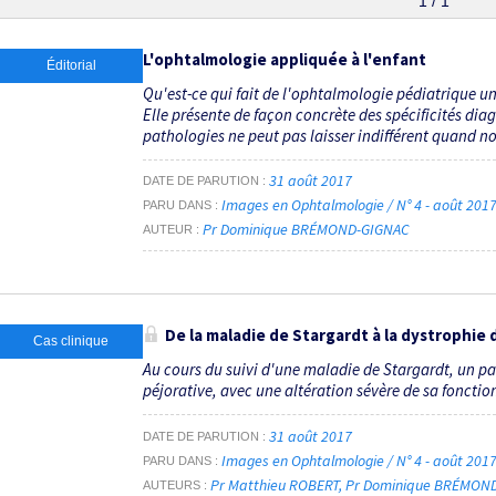
1 / 1
L'ophtalmologie appliquée à l'enfant
Éditorial
Qu'est-ce qui fait de l'ophtalmologie pédiatrique u
Elle présente de façon concrète des spécificités dia
pathologies ne peut pas laisser indifférent quand no
31 août 2017
DATE DE PARUTION
Images en Ophtalmologie / N° 4 - août 201
PARU DANS
Pr Dominique BRÉMOND-GIGNAC
AUTEUR
De la maladie de Stargardt à la dystrophi
Cas clinique
Au cours du suivi d'une maladie de Stargardt, un pa
péjorative, avec une altération sévère de sa fonction 
31 août 2017
DATE DE PARUTION
Images en Ophtalmologie / N° 4 - août 201
PARU DANS
Pr Matthieu ROBERT
Pr Dominique BRÉMON
AUTEURS