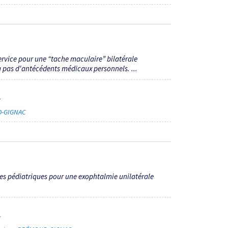
service pour une “tache maculaire” bilatérale
'a pas d'antécédents médicaux personnels. ...
7
D-GIGNAC
es pédiatriques pour une exophtalmie unilatérale
7