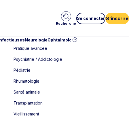
S'inscrire
Se connecter
Recherche
infectieuses
Neurologie
Ophtalmologie
Pédiatrie
Cardiologie
Car
Pratique avancée
Psychiatrie / Addictologie
Pédiatrie
Rhumatologie
Santé animale
Transplantation
Vieillissement