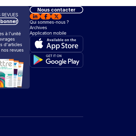
Nous contacter
 REVUES
abonner
Qui sommes-nous ?
Archives
Application mobile
s à l'unité
vrages
ts d'articles
 nos revues