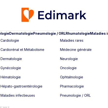
logie
Dermatologie
Pneumologie / ORL
Rhumatologie
Maladies 
Cardiologie
Maladies rares
Cardiorénal et Métabolisme
Médecine générale
Dermatologie
Neurologie
Gynécologie
Oncologie
Hématologie
Ophtalmologie
Hépato-gastroentérologie
Pharmacologie
Maladies infectieuses
Pneumologie / ORL
ÛT 2017