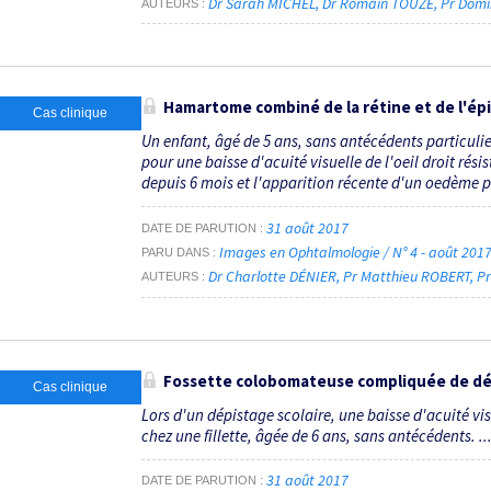
Dr Sarah MICHEL
Dr Romain TOUZÉ
Pr Dom
AUTEURS
Hamartome combiné de la rétine et de l'ép
Cas clinique
Un enfant, âgé de 5 ans, sans antécédents particulie
pour une baisse d'acuité visuelle de l'oeil droit ré
depuis 6 mois et l'apparition récente d'un oedème pap
31 août 2017
DATE DE PARUTION
Images en Ophtalmologie / N° 4 - août 201
PARU DANS
Dr Charlotte DÉNIER
Pr Matthieu ROBERT
P
AUTEURS
Fossette colobomateuse compliquée de dé
Cas clinique
Lors d'un dépistage scolaire, une baisse d'acuité vi
chez une fillette, âgée de 6 ans, sans antécédents. ..
31 août 2017
DATE DE PARUTION