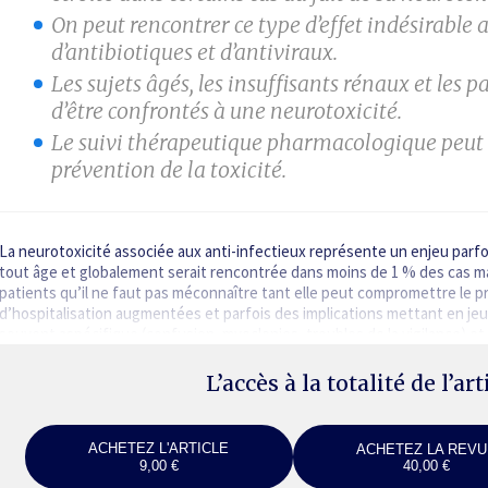
On peut rencontrer ce type d’effet indésirable
d’antibiotiques et d’antiviraux.
Les sujets âgés, les insuffisants rénaux et les p
d’être confrontés à une neurotoxicité.
Le suivi thérapeutique pharmacologique peut ê
prévention de la toxicité.
La neurotoxicité associée aux anti-infectieux représente un enjeu parfoi
tout âge et globalement serait rencontrée dans moins de 1 % des cas ma
patients qu’il ne faut pas méconnaître tant elle peut compromettre le p
d’hospitalisation augmentées et parfois des implications mettant en jeu l
souvent aspécifique (confusion, myoclonies, troubles de la vigilance) et
L’accès à la totalité de l’ar
ACHETEZ L'ARTICLE
ACHETEZ LA REVU
9,00 €
40,00 €