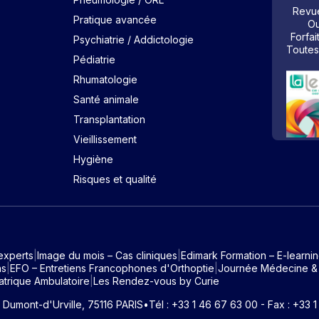
Revue
Pratique avancée
Ou
Forfai
Psychiatrie / Addictologie
Toutes
Pédiatrie
Rhumatologie
Santé animale
Transplantation
Vieillissement
Hygiène
Risques et qualité
experts
Image du mois – Cas cliniques
Edimark Formation – E-learni
ns
EFO – Entretiens Francophones d'Orthoptie
Journée Médecine &
atrique Ambulatoire
Les Rendez-vous by Curie
e Dumont-d'Urville, 75116 PARIS
•
Tél : +33 1 46 67 63 00 - Fax : +33 