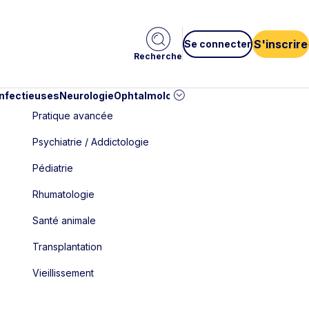
S'inscrire
Se connecter
Recherche
infectieuses
Neurologie
Ophtalmologie
Pédiatrie
Cardiologie
Car
Pratique avancée
Psychiatrie / Addictologie
Pédiatrie
Rhumatologie
Santé animale
Transplantation
Vieillissement