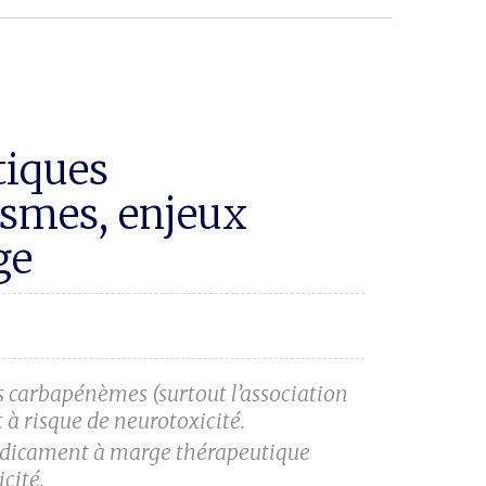
tiques
ismes, enjeux
ge
es carbapénèmes (surtout l’association
à risque de neurotoxicité.
édicament à marge thérapeutique
icité.