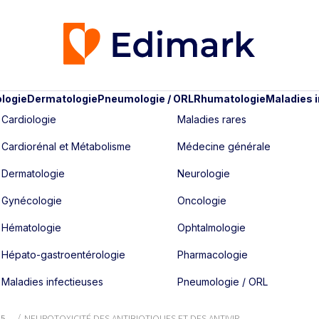
logie
Dermatologie
Pneumologie / ORL
Rhumatologie
Maladies 
Cardiologie
Maladies rares
Cardiorénal et Métabolisme
Médecine générale
Dermatologie
Neurologie
Gynécologie
Oncologie
Hématologie
Ophtalmologie
Hépato-gastroentérologie
Pharmacologie
Maladies infectieuses
Pneumologie / ORL
25
NEUROTOXICITÉ DES ANTIBIOTIQUES ET DES ANTIVIR...