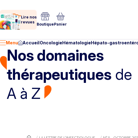
Lire nos
revues
Boutique
Panier
Menu
Accueil
Oncologie
Hématologie
Hépato-gastroentéro
Nos domaines
thérapeutiques
de
A à Z
LA LETTRE DE L’INFECTIOLOGUE
N° 5 - OCTOBRE 20