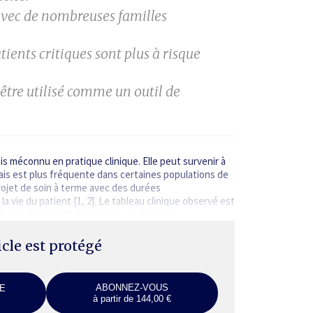
 avec de nombreuses familles
atients critiques sont plus à risque
tre utilisé comme un outil de
s méconnu en pratique clinique. Elle peut survenir à
is est plus fréquente dans certaines populations de
rojet de soin à terme avec des durées
a vie du patient [1, 2]. Le tableau clinique observé est
 le lien de causalité pas toujours évident…
ticle est protégé
ABONNEZ-VOUS
E
à partir de 144,00 €