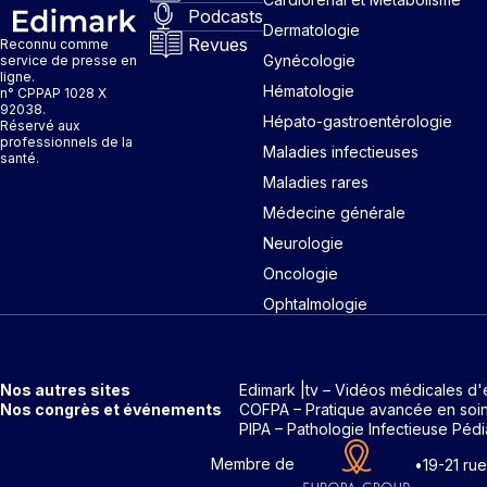
Podcasts
Dermatologie
Revues
Reconnu comme
Gynécologie
service de presse en
ligne.
Hématologie
n° CPPAP 1028 X
92038.
Hépato-gastroentérologie
Réservé aux
professionnels de la
Maladies infectieuses
santé.
Maladies rares
Médecine générale
Neurologie
Oncologie
Ophtalmologie
Nos autres sites
Edimark |tv – Vidéos médicales d'
Nos congrès et événements
COFPA – Pratique avancée en soi
PIPA – Pathologie Infectieuse Pédi
Membre de
•
19-21 ru