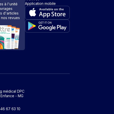
Application mobile
s à l'unité
vrages
ts d'articles
 nos revues
ng médical DPC
 Enfance - MG
1 46 67 63 10