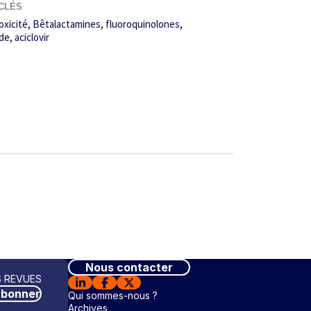
CLÉS
oxicité
Bêtalactamines
fluoroquinolones
ide
aciclovir
Nous contacter
 REVUES
abonner
Qui sommes-nous ?
Archives