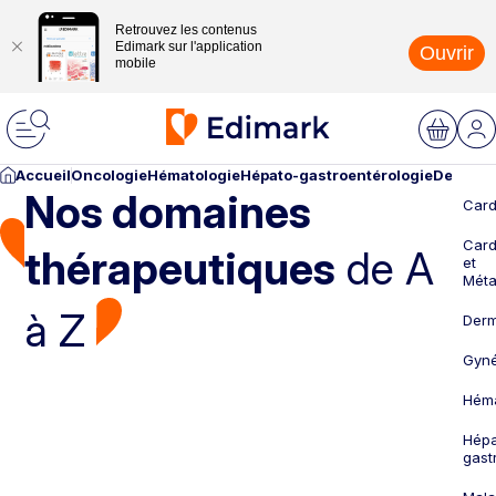
Retrouvez les contenus
Edimark sur l'application
Ouvrir
mobile
Accueil
Oncologie
Hématologie
Hépato-gastroentérologie
Dermato
Nos domaines
Card
Card
thérapeutiques
de A
et
Méta
à Z
Derm
Gyné
Héma
Hépa
gast