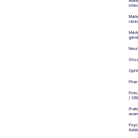
Mala
infe
Mala
rare
Méd
géné
Neur
Onco
Opht
Phar
Pneu
/ OR
Prat
ava
Psych
Addi