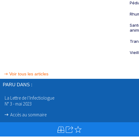
Pédi
Rhum
Sant
anim
Tran
Viei
Voir tous les articles
PARU DANS :
La Lettre de l’Infectiologue
N° 3 - mai 2023
Accès au sommaire