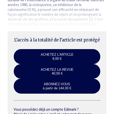
années 1980, la ciclosporine, un inhibiteur de la
calcineurine (ICN), a prouvé son efficacité en réduisant de
façon significative le nombre de rejets et en prolongeant la
durée de vie des greffons, et la survie des patients [1]. C’est
ainsi qu’aujourd’hui, le plus souvent après un traitement
d’induction…
L’accès à la totalité de l’article est protégé
ACHETEZ L'ARTICLE
9,00 €
ACHETEZ LA REVUE
40,00 €
ABONNEZ-VOUS
à partir de 144,00 €
Vous possédez déjà un compte Edimark ?