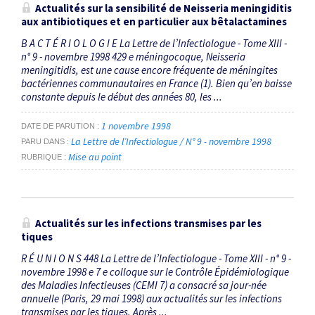
Actualités sur la sensibilité de Neisseria meningiditis
aux antibiotiques et en particulier aux bêtalactamines
B A C T É R I O L O G I E La Lettre de l’Infectiologue - Tome XIII -
n° 9 - novembre 1998 429 e méningocoque, Neisseria
meningitidis, est une cause encore fréquente de méningites
bactériennes communautaires en France (1). Bien qu’en baisse
constante depuis le début des années 80, les ...
1 novembre 1998
DATE DE PARUTION
La Lettre de l’Infectiologue / N° 9 - novembre 1998
PARU DANS
Mise au point
RUBRIQUE
Actualités sur les infections transmises par les
tiques
R É U N I O N S 448 La Lettre de l’Infectiologue - Tome XIII - n° 9 -
novembre 1998 e 7 e colloque sur le Contrôle Épidémiologique
des Maladies Infectieuses (CEMI 7) a consacré sa jour-née
annuelle (Paris, 29 mai 1998) aux actualités sur les infections
transmises par les tiques. Après ...