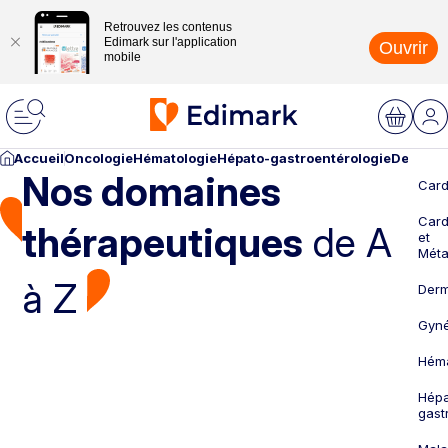
Retrouvez les contenus
Edimark sur l'application
Ouvrir
mobile
Accueil
Oncologie
Hématologie
Hépato-gastroentérologie
Dermato
Nos domaines
Card
Card
thérapeutiques
de A
et
Méta
à Z
Derm
Gyné
Héma
Hépa
gast