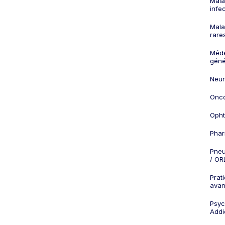
Mala
infe
Mala
rare
Méd
géné
Neur
Onco
Opht
Phar
Pneu
/ OR
Prat
ava
Psych
Addi