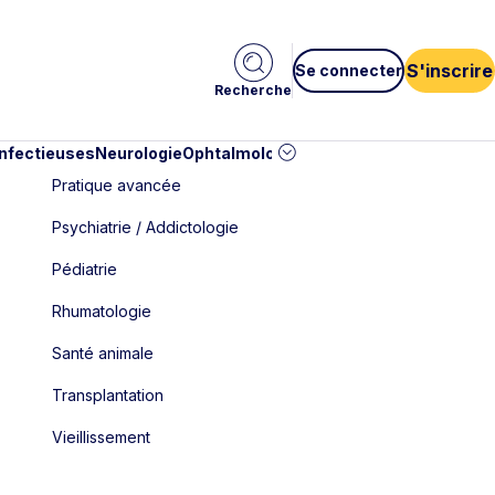
S'inscrire
Se connecter
Recherche
infectieuses
Neurologie
Ophtalmologie
Pédiatrie
Cardiologie
Car
Pratique avancée
Psychiatrie / Addictologie
Pédiatrie
Rhumatologie
Santé animale
Transplantation
Vieillissement