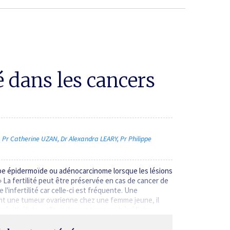
té dans les cancers
Pr Catherine UZAN
Dr Alexandra LEARY
Pr Philippe
ype épidermoïde ou adénocarcinome lorsque les lésions
» La fertilité peut être préservée en cas de cancer de
l'infertilité car celle-ci est fréquente. Une
nt une tumeur ovarienne chez une femme jeune, il
épithéliale, celle-ci devant toujours bénéficier…