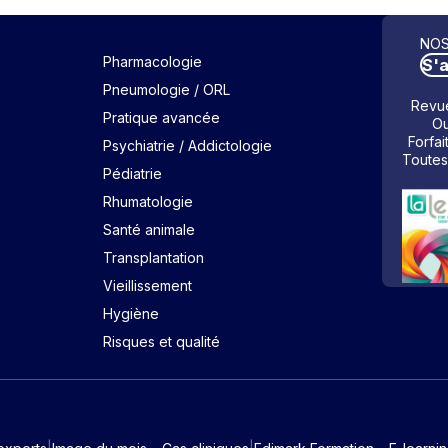
NOS
Pharmacologie
S'
Pneumologie / ORL
Revue
Pratique avancée
Ou
Forfai
Psychiatrie / Addictologie
Toutes
Pédiatrie
Rhumatologie
Santé animale
Transplantation
Vieillissement
Hygiène
Risques et qualité