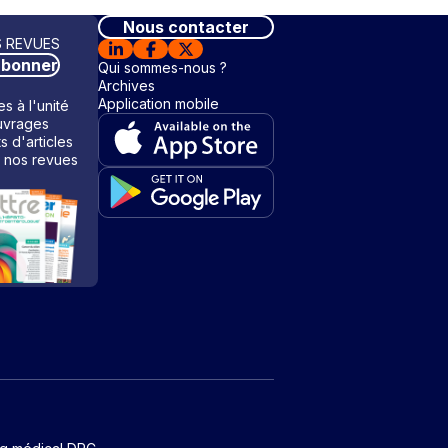
Nous contacter
 REVUES
abonner
Qui sommes-nous ?
Archives
Application mobile
s à l'unité
vrages
ts d'articles
 nos revues