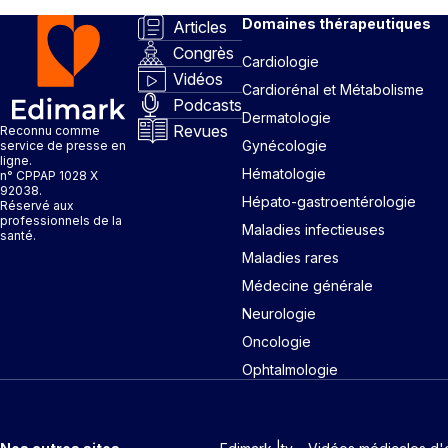
Domaines thérapeutiques
Articles
Congrès
Cardiologie
Vidéos
Cardiorénal et Métabolisme
Podcasts
Dermatologie
Revues
Reconnu comme
Gynécologie
service de presse en
ligne.
Hématologie
n° CPPAP 1028 X
92038.
Hépato-gastroentérologie
Réservé aux
professionnels de la
Maladies infectieuses
santé.
Maladies rares
Médecine générale
Neurologie
Oncologie
Ophtalmologie