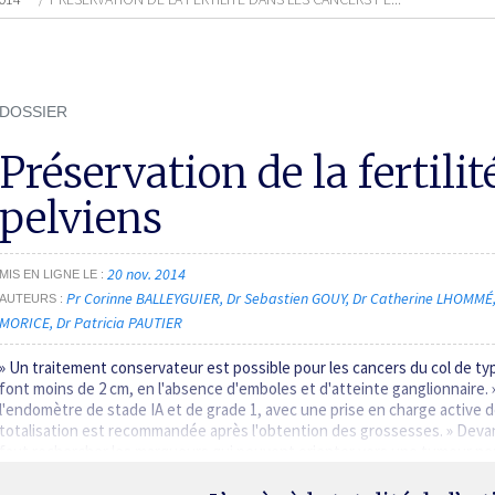
DOSSIER
Préservation de la fertili
pelviens
20 nov. 2014
MIS EN LIGNE LE
Pr Corinne BALLEYGUIER
Dr Sebastien GOUY
Dr Catherine LHOMMÉ
AUTEURS
MORICE
Dr Patricia PAUTIER
» Un traitement conservateur est possible pour les cancers du col de t
font moins de 2 cm, en l'absence d'emboles et d'atteinte ganglionnaire. 
l'endomètre de stade IA et de grade 1, avec une prise en charge active de 
totalisation est recommandée après l'obtention des grossesses. » Deva
faut rechercher les marqueurs qui peuvent orienter vers une tumeur non 