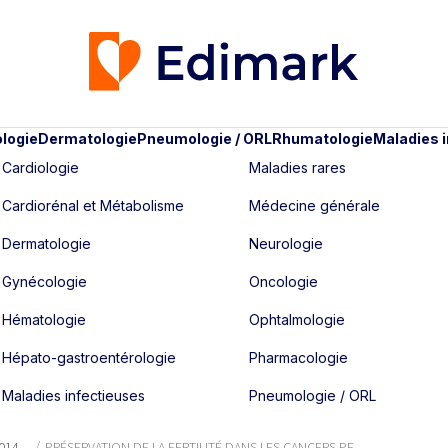
logie
Dermatologie
Pneumologie / ORL
Rhumatologie
Maladies 
Cardiologie
Maladies rares
Cardiorénal et Métabolisme
Médecine générale
Dermatologie
Neurologie
Gynécologie
Oncologie
Hématologie
Ophtalmologie
Hépato-gastroentérologie
Pharmacologie
Maladies infectieuses
Pneumologie / ORL
014
PRÉSERVATION DE LA FERTILITÉ DANS LES CANCERS PE...