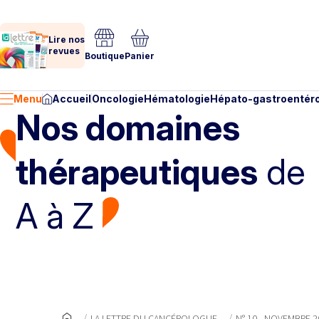
Lire nos
revues
Boutique
Panier
Menu
Accueil
Oncologie
Hématologie
Hépato-gastroentéro
Nos domaines
thérapeutiques
de
A à Z
LA LETTRE DU CANCÉROLOGUE
N° 10 - NOVEMBRE 2