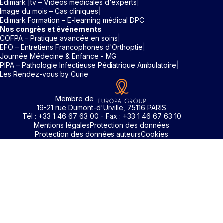
Edimark |tv – Vidéos médicales d'experts
Image du mois – Cas cliniques
Edimark Formation – E-learning médical DPC
Nos congrès et événements
COFPA – Pratique avancée en soins
EFO – Entretiens Francophones d'Orthoptie
Journée Médecine & Enfance - MG
PIPA – Pathologie Infectieuse Pédiatrique Ambulatoire
Les Rendez-vous by Curie
Membre de
19-21 rue Dumont-d'Urville, 75116 PARIS
Tél : +33 1 46 67 63 00 - Fax : +33 1 46 67 63 10
Mentions légales
Protection des données
Protection des données auteurs
Cookies
Identifiant / Mot de passe oubli
Pour accéder aux contenus publiés sur Edimark.fr vous dev
posséder un compte et vous identifier au moyen d’un email e
Déjà inscrit(e)
Déjà inscrit(e)
Pas encore inscrit(e) ?
Pas encore inscrit(e) ?
Vous avez oublié votre mot de passe ?
d’un mot de passe. L’email est celui que vous avez renseigné
Merci de saisir votre e-mail. Vous recevrez un message
lors de votre inscription ou de votre abonnement à l’une de 
Connectez-vous à votre compte
Connectez-vous à votre compte
pour réinitialiser votre mot de passe.
publications. Si toutefois vous ne vous souvenez plus de vos
identifiants, veuillez nous contacter en cliquant
ici
.
Votre adresse email
Votre adresse email