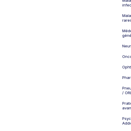
Mala
infe
Mala
rare
Méd
géné
Neur
Onco
Opht
Phar
Pneu
/ OR
Prat
ava
Psych
Addi