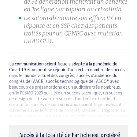
de 3
e
génération montrant un bénéfice
en 1
re
ligne par rapport au crizotinib.
Le sotorasib montre son efficacité en
réponse et en SSP chez des patients
traités pour un CBNPC avec mutation
KRAS G12C.
La communication scientifique s'adapte à la pandémie de
Covid-19 et on peut se réjouir d'un certain nombre de succès
dans le monde virtuel des congrès, succès d'audience du
congrès de l'AACR, succès technologique de l'ASCO® avec
beaucoup de présentations et un auditoire très nombreux,
enfin l'ESMO 2020 qui a été un succès technique, un succès
de design du site web, un succès d'audience et enfin et
surtout un succès de communication scientifique rivalisant
clairement avec le format de congrès habituel. L'adaptation à
la crise c'est aussi et surtout au quotidien ­poursuivre les soins
de nos patients…
L’accès à la totalité de l’article est protégé