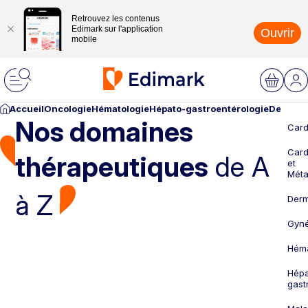
Retrouvez les contenus
Edimark sur l'application
Ouvrir
mobile
Accueil
Oncologie
Hématologie
Hépato-gastroentérologie
Dermato
Nos domaines
Card
Card
thérapeutiques
de A
et
Méta
à Z
Derm
Gyné
Héma
Hépa
gast