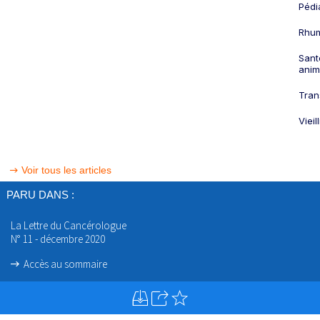
Pédi
Rhum
Sant
anim
Tran
Viei
Voir tous les articles
PARU DANS :
La Lettre du Cancérologue
N° 11 - décembre 2020
Accès au sommaire