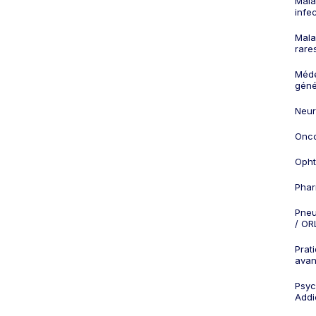
Mala
infe
Mala
rare
Méd
géné
Neur
Onco
Opht
Phar
Pneu
/ OR
Prat
ava
Psych
Addi