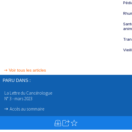
Pédi
Rhum
Sant
anim
Tran
Viei
Voir tous les articles
PARU DANS :
La Lettre du Cancérologue
N° 3 - mars 2023
Accès au sommaire