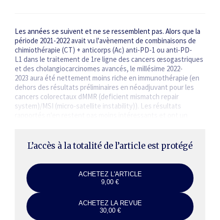
Les années se suivent et ne se ressemblent pas. Alors que la
période 2021-2022 avait vu l'avènement de combinaisons de
chimiothérapie (CT) + anticorps (Ac) anti-PD-1 ou anti-PD-
L1 dans le traitement de 1re ligne des cancers œsogastriques
et des cholangiocarcinomes avancés, le millésime 2022-
2023 aura été nettement moins riche en immunothérapie (en
dehors des résultats préliminaires en néoadjuvant pour les
cancers colorectaux dMMR (deficient mismatch repair
system)/MSI (micro-­satellite instability)). Les résultats
rapportés n'en restent pas moins intéressants et ont un
impact sur la pratique clinique.…
L’accès à la totalité de l’article est protégé
ACHETEZ L'ARTICLE
9,00 €
ACHETEZ LA REVUE
30,00 €