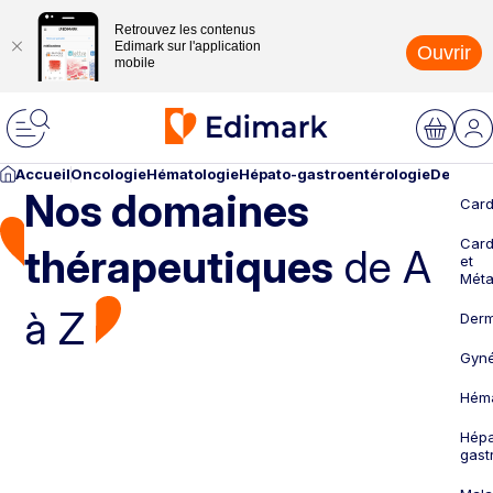
Retrouvez les contenus
Edimark sur l'application
Ouvrir
mobile
Accueil
Oncologie
Hématologie
Hépato-gastroentérologie
Dermato
Nos domaines
Card
Card
thérapeutiques
de A
et
Méta
à Z
Derm
Gyné
Héma
Hépa
gast