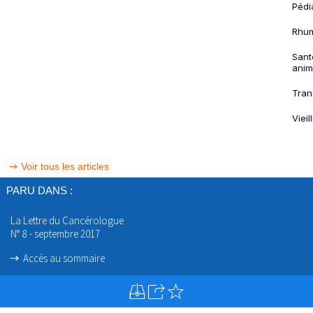
Pédi
Rhum
Sant
anim
Tran
Viei
Voir tous les articles
PARU DANS :
La Lettre du Cancérologue
N° 8 - septembre 2017
Accès au sommaire