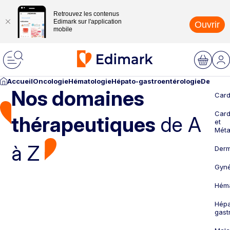
Retrouvez les contenus
Edimark sur l'application
Ouvrir
mobile
Accueil
Oncologie
Hématologie
Hépato-gastroentérologie
Dermato
Nos domaines
Card
Card
thérapeutiques
de A
et
Méta
à Z
Derm
Gyné
Héma
Hépa
gast