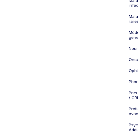
Mala
infe
Mala
rare
Méd
géné
Neur
Onco
Opht
Phar
Pneu
/ OR
Prat
ava
Psych
Addi