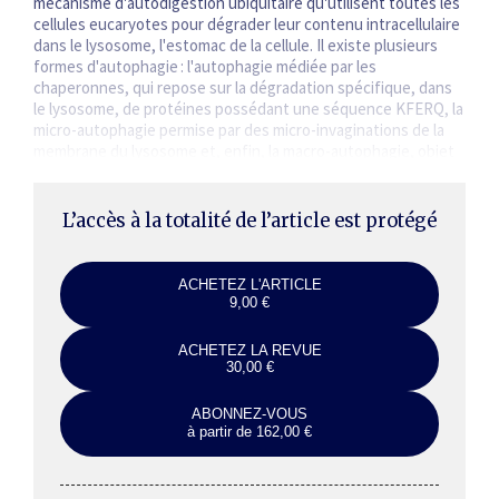
mécanisme d'autodigestion ubiquitaire qu'utilisent toutes les
cellules eucaryotes pour dégrader leur contenu intracellulaire
dans le lysosome, l'estomac de la cellule. Il existe plusieurs
formes d'autophagie : l'autophagie médiée par les
chaperonnes, qui repose sur la dégradation spécifique, dans
le lysosome, de protéines possédant une séquence KFERQ, la
micro-autophagie permise par des micro-invaginations de la
membrane du lysosome et, enfin, la macro-autophagie, objet
central…
L’accès à la totalité de l’article est protégé
ACHETEZ L'ARTICLE
9,00 €
ACHETEZ LA REVUE
30,00 €
ABONNEZ-VOUS
à partir de 162,00 €