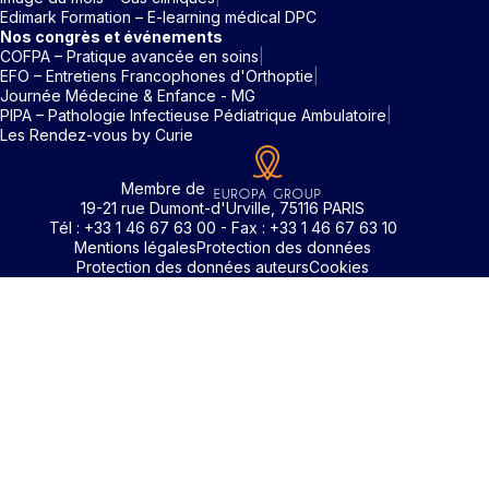
Edimark Formation – E-learning médical DPC
Nos congrès et événements
COFPA – Pratique avancée en soins
EFO – Entretiens Francophones d'Orthoptie
Journée Médecine & Enfance - MG
PIPA – Pathologie Infectieuse Pédiatrique Ambulatoire
Les Rendez-vous by Curie
Membre de
19-21 rue Dumont-d'Urville, 75116 PARIS
Tél : +33 1 46 67 63 00 - Fax : +33 1 46 67 63 10
Mentions légales
Protection des données
Protection des données auteurs
Cookies
Identifiant / Mot de passe oubli
Pour accéder aux contenus publiés sur Edimark.fr vous dev
posséder un compte et vous identifier au moyen d’un email e
Déjà inscrit(e)
Déjà inscrit(e)
Pas encore inscrit(e) ?
Pas encore inscrit(e) ?
Vous avez oublié votre mot de passe ?
d’un mot de passe. L’email est celui que vous avez renseigné
Merci de saisir votre e-mail. Vous recevrez un message
lors de votre inscription ou de votre abonnement à l’une de 
Connectez-vous à votre compte
Connectez-vous à votre compte
pour réinitialiser votre mot de passe.
publications. Si toutefois vous ne vous souvenez plus de vos
identifiants, veuillez nous contacter en cliquant
ici
.
Votre adresse email
Votre adresse email