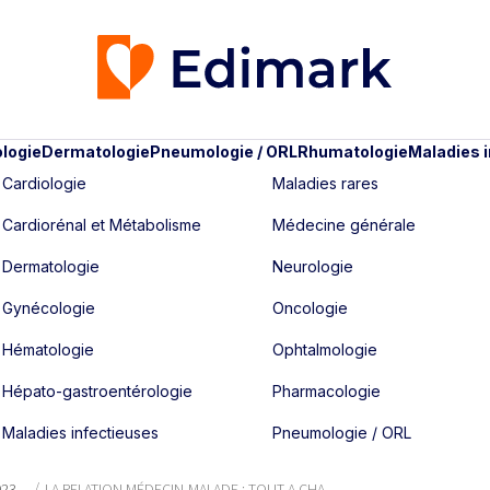
logie
Dermatologie
Pneumologie / ORL
Rhumatologie
Maladies 
Cardiologie
Maladies rares
Cardiorénal et Métabolisme
Médecine générale
Dermatologie
Neurologie
Gynécologie
Oncologie
Hématologie
Ophtalmologie
Hépato-gastroentérologie
Pharmacologie
Maladies infectieuses
Pneumologie / ORL
023
LA RELATION MÉDECIN-MALADE : TOUT A CHA...