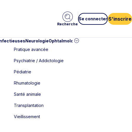
S'inscrire
Se connecter
Recherche
infectieuses
Neurologie
Ophtalmologie
Pédiatrie
Cardiologie
Car
Pratique avancée
Psychiatrie / Addictologie
Pédiatrie
Rhumatologie
Santé animale
Transplantation
Vieillissement