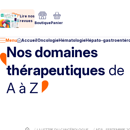
Lire nos
revues
Boutique
Panier
Menu
Accueil
Oncologie
Hématologie
Hépato-gastroentéro
Nos domaines
thérapeutiques
de
A à Z
LA LETTRE DU CANCÉROLOGUE
N° 8 - SEPTEMBRE 2