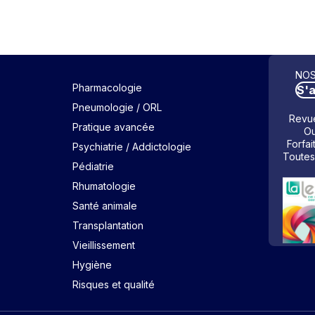
NOS
Pharmacologie
S'
Pneumologie / ORL
Revue
Pratique avancée
Ou
Forfai
Psychiatrie / Addictologie
Toutes
Pédiatrie
Rhumatologie
Santé animale
Transplantation
Vieillissement
Hygiène
Risques et qualité