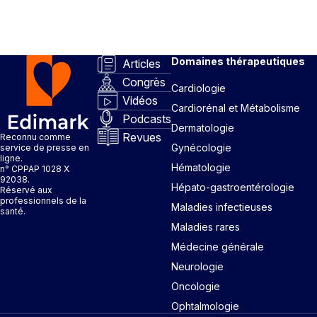
Domaines thérapeutiques
Articles
Congrès
Cardiologie
Vidéos
Cardiorénal et Métabolisme
Podcasts
Dermatologie
Revues
Reconnu comme
Gynécologie
service de presse en
ligne.
Hématologie
n° CPPAP 1028 X
92038.
Hépato-gastroentérologie
Réservé aux
professionnels de la
Maladies infectieuses
santé.
Maladies rares
Médecine générale
Neurologie
Oncologie
Ophtalmologie