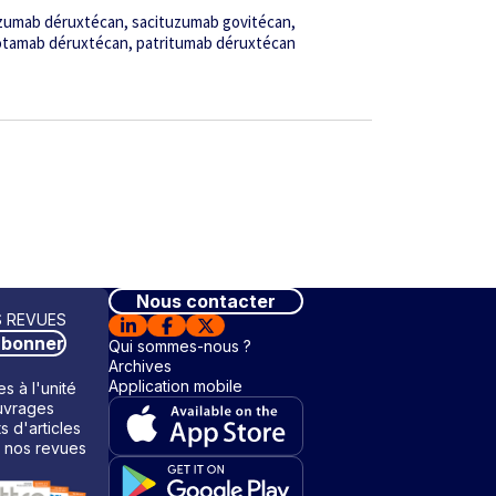
zumab déruxtécan
sacituzumab govitécan
tamab déruxtécan
patritumab déruxtécan
Nous contacter
 REVUES
abonner
Qui sommes-nous ?
Archives
Application mobile
s à l'unité
vrages
ts d'articles
 nos revues