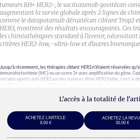
tumeurs RH+ HER2−, le sacituzumab govitécan const
augmentant la survie globale après 2 lignes de chi
comme le datopotamab déruxtécan ciblant Trop2 et
HER3, montrent des résultats encourageants. Ces tr
les chimiothérapies standard à l’avenir, nécessitant
critères HER2-low, -ultra-low et d’autres biomarque
Jusqu’à récemment, les thérapies ciblant HER2 n’étaient réservées qu’
immunohistochimie (IHC) ou un score 2+ avec amplification du gène. Cep
certains agents anti-HER2 sur des tumeurs dites HER2 faible, c’est-à-d
amplifiées. Les tumeurs HER2 faible représentent plus de la moitié des
L’accès à la totalité de l’ar
ACHETEZ L'ARTICLE
ACHETEZ LA REVU
9,00 €
30,00 €