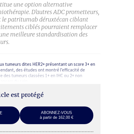
itue une option alternative
miothérapie. D’autres ADC prometteurs,
 le patritumab déruxtécan ciblant
aitements ciblés pourraient remplacer
 une meilleure standardisation des
urs.
aux tumeurs dites HER2+ présentant un score 3+ en
endant, des études ont montré l’efficacité de
ire des tumeurs classées 1+ en IHC ou 2+ non
 cancers du sein…
ticle est protégé
ABONNEZ-VOUS
E
à partir de 162,00 €