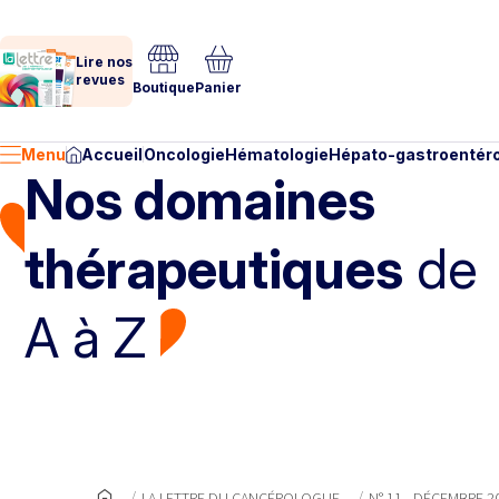
Lire nos
revues
Boutique
Panier
Menu
Accueil
Oncologie
Hématologie
Hépato-gastroentéro
Nos domaines
thérapeutiques
de
A à Z
LA LETTRE DU CANCÉROLOGUE
N° 11 - DÉCEMBRE 2