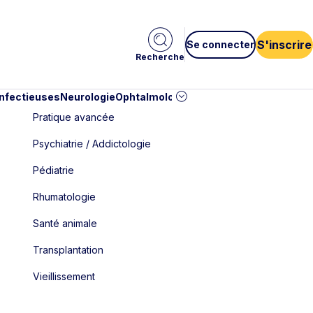
S'inscrire
Se connecter
Recherche
infectieuses
Neurologie
Ophtalmologie
Pédiatrie
Cardiologie
Car
Pratique avancée
Psychiatrie / Addictologie
Pédiatrie
Rhumatologie
Santé animale
Transplantation
Vieillissement