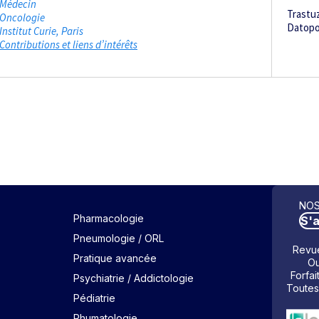
Médecin
Trastu
Oncologie
Datopo
Institut Curie
Paris
Contributions et liens d’intérêts
NOS
Pharmacologie
S'
Pneumologie / ORL
Revue
Pratique avancée
Ou
Forfai
Psychiatrie / Addictologie
Toutes
Pédiatrie
Rhumatologie