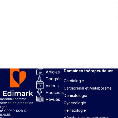
Domaines thérapeutiques
Articles
Congrès
Cardiologie
Vidéos
Cardiorénal et Métabolisme
Podcasts
Dermatologie
Revues
Reconnu comme
Gynécologie
service de presse en
ligne.
Hématologie
n° CPPAP 1028 X
92038.
Hépato-gastroentérologie