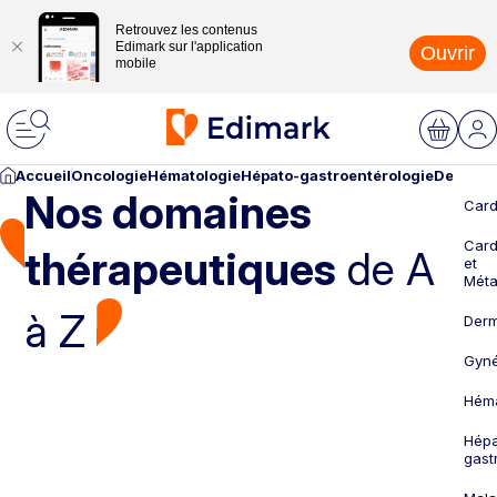
Retrouvez les contenus
Edimark sur l'application
Ouvrir
mobile
Accueil
Oncologie
Hématologie
Hépato-gastroentérologie
Dermato
Nos domaines
Card
Card
thérapeutiques
de A
et
Méta
à Z
Derm
Gyné
Héma
Hépa
gast