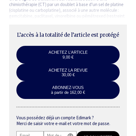
chimiothérapie (CT) par un doublet à base d’un sel de platine
(cisplatine ou carboplatine), associé à une autre molécule :
gemcitabine, paclitaxel, vinorelbine ou pémétrexed (restreint
au CBNPC non épidermoïde) pour les CBNPC et étoposide…
L’accès à la totalité de l’article est protégé
ACHETEZ L'ARTICLE
9,00 €
ACHETEZ LA REVUE
30,00 €
ABONNEZ-VOUS
à partir de 162,00 €
Vous possédez déjà un compte Edimark ?
Merci de saisir votre e-mail et votre mot de passe.