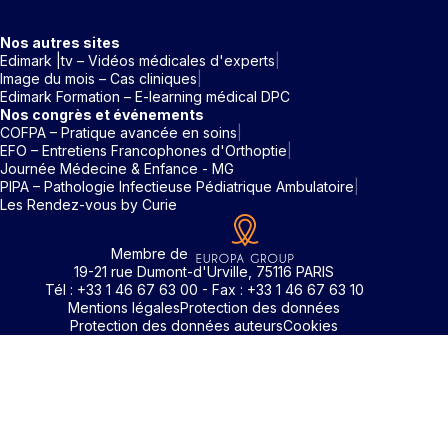
Nos autres sites
Edimark |tv – Vidéos médicales d'experts
Image du mois – Cas cliniques
Edimark Formation – E-learning médical DPC
Nos congrès et événements
COFPA – Pratique avancée en soins
EFO – Entretiens Francophones d'Orthoptie
Journée Médecine & Enfance - MG
PIPA – Pathologie Infectieuse Pédiatrique Ambulatoire
Les Rendez-vous by Curie
Membre de
19-21 rue Dumont-d'Urville, 75116 PARIS
Tél : +33 1 46 67 63 00 - Fax : +33 1 46 67 63 10
Mentions légales
Protection des données
Protection des données auteurs
Cookies
Identifiant / Mot de passe oubli
Pour accéder aux contenus publiés sur Edimark.fr vous dev
posséder un compte et vous identifier au moyen d’un email e
Déjà inscrit(e)
Déjà inscrit(e)
Pas encore inscrit(e) ?
Pas encore inscrit(e) ?
Vous avez oublié votre mot de passe ?
d’un mot de passe. L’email est celui que vous avez renseigné