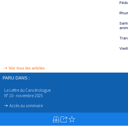
Pédi
Rhum
Sant
anim
Tran
Viei
Voir tous les articles
PARU DANS :
La Lettre du Cancérologue
N° 10 - novembre 2025
Accès au sommaire