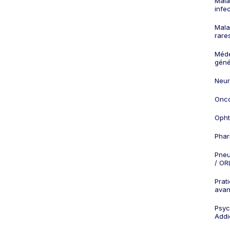
Mala
infe
Mala
rare
Méd
géné
Neur
Onco
Opht
Phar
Pneu
/ OR
Prat
ava
Psych
Addi