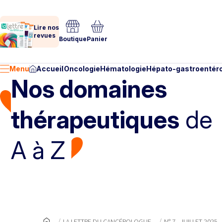
Lire nos
revues
Boutique
Panier
Menu
Accueil
Oncologie
Hématologie
Hépato-gastroentéro
Nos domaines
thérapeutiques
de
A à Z
LA LETTRE DU CANCÉROLOGUE
N° 7 - JUILLET 2025