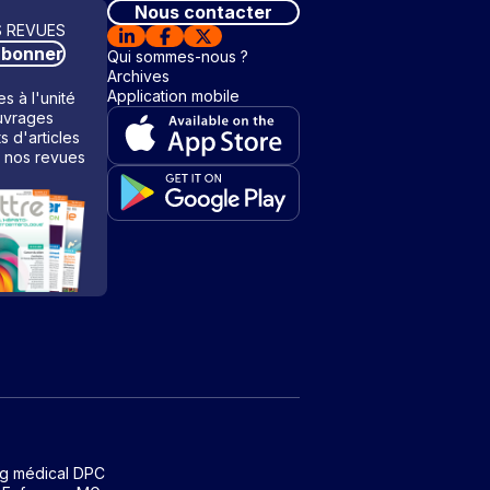
Nous contacter
 REVUES
abonner
Qui sommes-nous ?
Archives
Application mobile
s à l'unité
vrages
ts d'articles
 nos revues
ng médical DPC